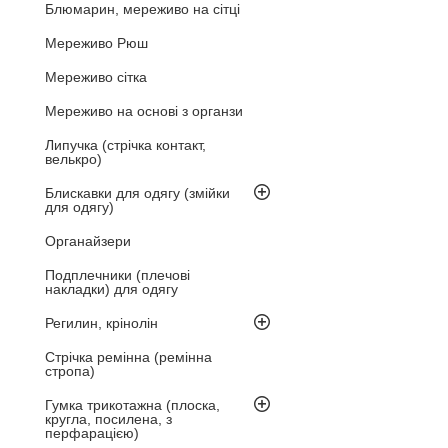
Блюмарин, мереживо на сітці
Мереживо Рюш
Мереживо сітка
Мереживо на основі з органзи
Липучка (стрічка контакт,
велькро)
Блискавки для одягу (змійки
для одягу)
Органайзери
Подплечники (плечові
накладки) для одягу
Регилин, крінолін
Стрічка ремінна (ремінна
стропа)
Гумка трикотажна (плоска,
кругла, посилена, з
перфарацією)