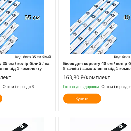
бюск 35 см білий
бюск 
35 см / колір білий / на
Бюск для корсету 40 см / колір б
ення від 1 комплекту
8 гачків / замовлення від 1 комп
плект
163,80 ₴/комплект
Оптом і в роздріб
Готово до відправки
Оптом і в роздрі
Купити