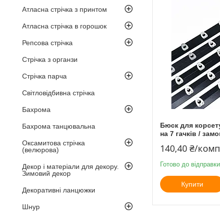
Атласна стрічка з принтом
Атласна стрічка в горошок
Репсова стрічка
Стрічка з органзи
Стрічка парча
Світловідбивна стрічка
Бахрома
Бюск для корсету
Бахрома танцювальна
на 7 гачків / зам
Оксамитова стрічка
140,40 ₴/ком
(велюрова)
Готово до відправки
Декор і матеріали для декору.
Зимовий декор
Купити
Декоративні ланцюжки
Шнур