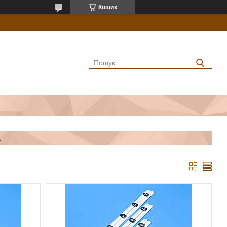
Кошик
К