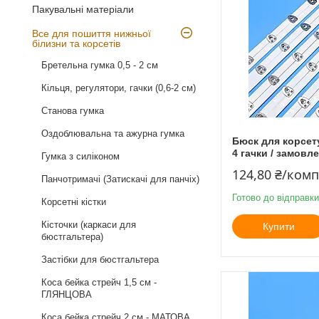
Пакувальні матеріали
Все для пошиття нижньої
білизни та корсетів
Бретельна гумка 0,5 - 2 см
Кільця, регулятори, гачки (0,6-2 см)
Станова гумка
Оздоблювальна та ажурна гумка
Бюск для корсету 
4 гачки / замовл
Гумка з силіконом
124,80 ₴/ком
Панчотримачі (Затискачі для панчіх)
Готово до відправки
Корсетні кістки
Кісточки (каркаси для
Купити
бюстгальтера)
Застібки для бюстгальтера
Коса бейка стрейч 1,5 см -
ГЛЯНЦОВА
Коса бейка стрейч 2 см - МАТОВА