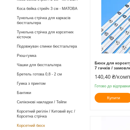
Коса бейка стрейч 3 см - МАТОВА
Тунельна стрічка для каркасів
бюстгальтера
Тунельна стрічка для корсетних
кісточок
Подовжувач спинки бюстгальтера
Рюш-гумка
Бюск для корсету 
Чашки для бюстгальтера
7 гачків / замовл
Бретель готова 0,8 - 2 см
140,40 ₴/ком
Гумка з принтом
Готово до відправки
Бантики
Купити
Силіконові накладки / Тейпи
Корсетний регілін / Китовий вус /
Корсетна стрічка
Корсетний бюск