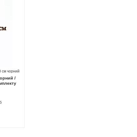
0 см чорний
чорний /
омплекту
б