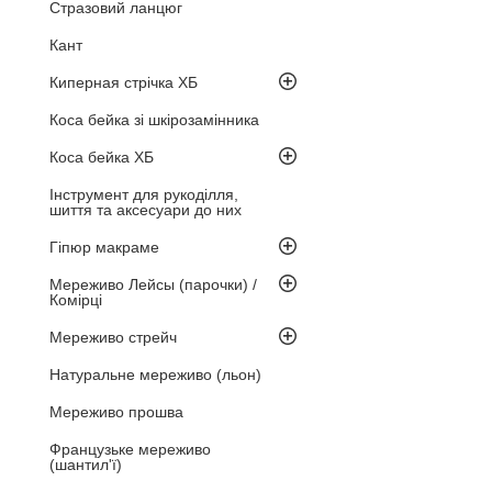
Стразовий ланцюг
Кант
Киперная стрічка ХБ
Коса бейка зі шкірозамінника
Коса бейка ХБ
Інструмент для рукоділля,
шиття та аксесуари до них
Гіпюр макраме
Мереживо Лейсы (парочки) /
Комірці
Мереживо стрейч
Натуральне мереживо (льон)
Мереживо прошва
Французьке мереживо
(шантил'ї)