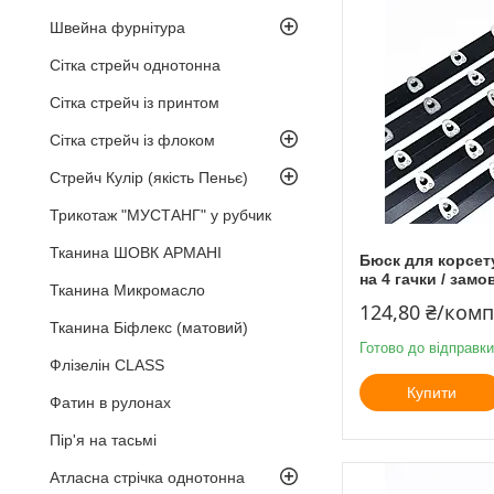
Швейна фурнітура
Сітка стрейч однотонна
Сітка стрейч із принтом
Сітка стрейч із флоком
Стрейч Кулір (якість Пеньє)
Трикотаж "МУСТАНГ" у рубчик
Тканина ШОВК АРМАНІ
Бюск для корсету
на 4 гачки / зам
Тканина Микромасло
124,80 ₴/ком
Тканина Біфлекс (матовий)
Готово до відправки
Флізелін CLASS
Купити
Фатин в рулонах
Пір'я на тасьмі
Атласна стрічка однотонна