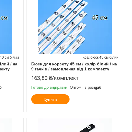
40 см білий
бюск 45 см білий
ілий / на
Бюск для корсету 45 см / колір білий / на
лекту
9 гачків / замовлення від 1 комплекту
163,80 ₴/комплект
б
Готово до відправки
Оптом і в роздріб
Купити