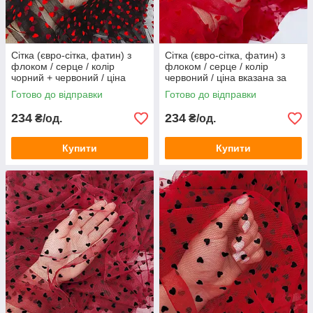
Сітка (євро-сітка, фатин) з
Сітка (євро-сітка, фатин) з
флоком / серце / колір
флоком / серце / колір
чорний + червоний / ціна
червоний / ціна вказана за
вказана за 0,5 метра сітки
0,5 метра сітки
Готово до відправки
Готово до відправки
234
234
₴/од.
₴/од.
Купити
Купити