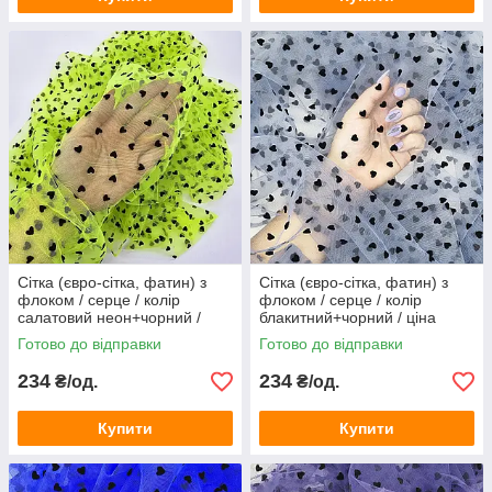
Сітка (євро-сітка, фатин) з
Сітка (євро-сітка, фатин) з
флоком / серце / колір
флоком / серце / колір
салатовий неон+чорний /
блакитний+чорний / ціна
ціна вказана за 0,5 метра
вказана за 0,5 метра сітки
Готово до відправки
Готово до відправки
сітки
234
234
₴/од.
₴/од.
Купити
Купити