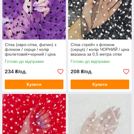
Сітка (євро-сітка, фатин) з
Сітка стрейч з флоком
флоком / серце / колір
(серця) / колір ЧОРНИЙ / ціна
фіолетовий+чорний / ціна
вказана за 0,5 метра сітки
вказана за 0,5 метра сітки
Готово до відправки
Готово до відправки
234
208
₴/од.
₴/од.
Купити
Купити