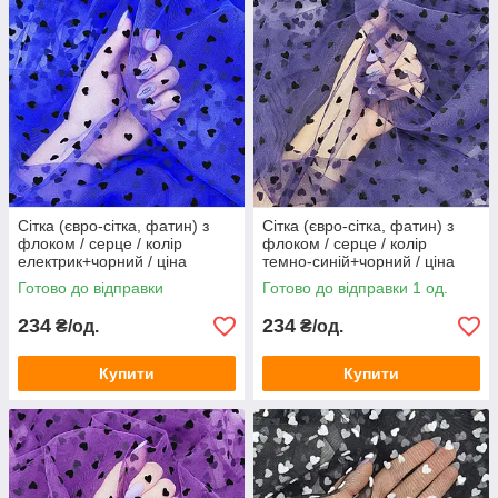
Сітка (євро-сітка, фатин) з
Сітка (євро-сітка, фатин) з
флоком / серце / колір
флоком / серце / колір
електрик+чорний / ціна
темно-синій+чорний / ціна
вказана за 0,5 метра сітки
вказана за 0,5 метра сітки
Готово до відправки
Готово до відправки 1 од.
234
234
₴/од.
₴/од.
Купити
Купити