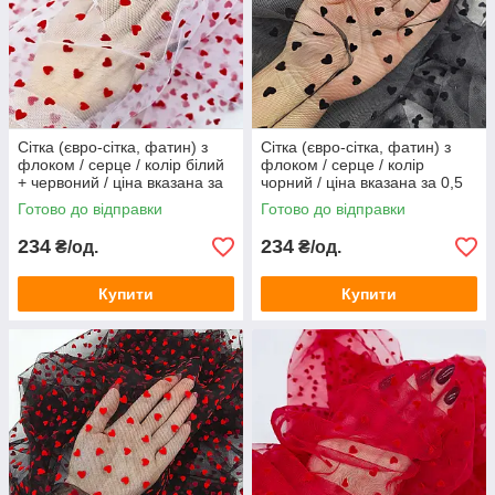
Сітка (євро-сітка, фатин) з
Сітка (євро-сітка, фатин) з
флоком / серце / колір білий
флоком / серце / колір
+ червоний / ціна вказана за
чорний / ціна вказана за 0,5
0,5 метра сітки
метра сітки
Готово до відправки
Готово до відправки
234
234
₴/од.
₴/од.
Купити
Купити