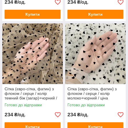
234
234
₴/од.
₴/од.
Купити
Купити
Сітка (євро-сітка, фатин) з
Сітка (євро-сітка, фатин) з
флоком / серце / колір
флоком / серце / колір
темний біж (загар)+чорний /
молоко+чорний / ціна
ціна вказана за 0,5 метра
вказана за 0,5 метра сітки
Готово до відправки
Готово до відправки
сітки
234
234
₴/од.
₴/од.
Купити
Купити