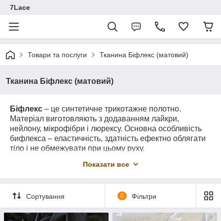
7Lace
Товари та послуги
Тканина Біфлекс (матовий)
Тканина Біфлекс (матовий)
Біфлекс
– це синтетичне трикотажне полотно.
Матеріал виготовляють з додаванням лайкри,
нейлону, мікрофібри і люрексу. Основна особливість
бифлекса – еластичність, здатність ефектно облягати
тіло і не обмежувати при цьому руху.
Ця тканина – прекрасний матеріал для спортивних,
Показати все
циркових та танцювальних костюмів. Вона яскрава,
гладка, красива. Догляд за бифлексом дуже простий, а
служить матеріал довгий час, не втрачаючи своїх
Сортування
0
Фільтри
якостей і властивостей.