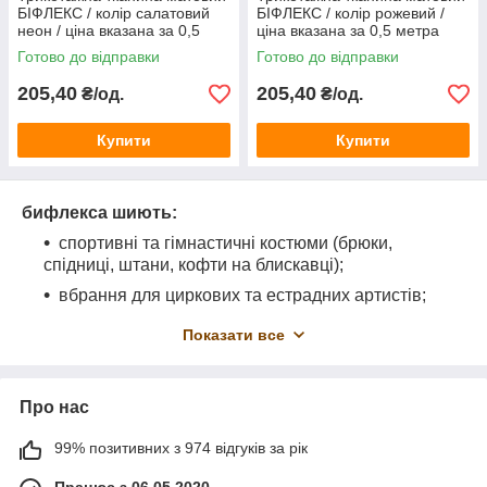
БІФЛЕКС / колір салатовий
БІФЛЕКС / колір рожевий /
неон / ціна вказана за 0,5
ціна вказана за 0,5 метра
метра
Готово до відправки
Готово до відправки
205,40
205,40
₴/од.
₴/од.
Купити
Купити
бифлекса шиють:
спортивні та гімнастичні костюми (брюки,
спідниці, штани, кофти на блискавці);
вбрання для циркових та естрадних артистів;
сукні для професійних танцюристів;
Показати все
купальники;
білизну;
Про нас
рукавички;
іграшки-антистрес;
99% позитивних з 974 відгуків за рік
еластичні скатертини для фуршетного столу.