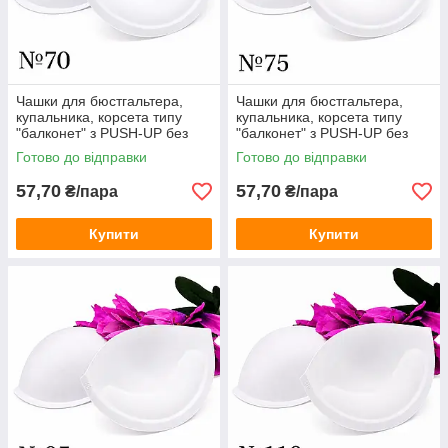
Чашки для бюстгальтера,
Чашки для бюстгальтера,
купальника, корсета типу
купальника, корсета типу
"балконет" з PUSH-UP без
"балконет" з PUSH-UP без
кісточок / білий / розмір № 70
кісточок / білий / розмір № 75
Готово до відправки
Готово до відправки
57,70
57,70
₴/пара
₴/пара
Купити
Купити