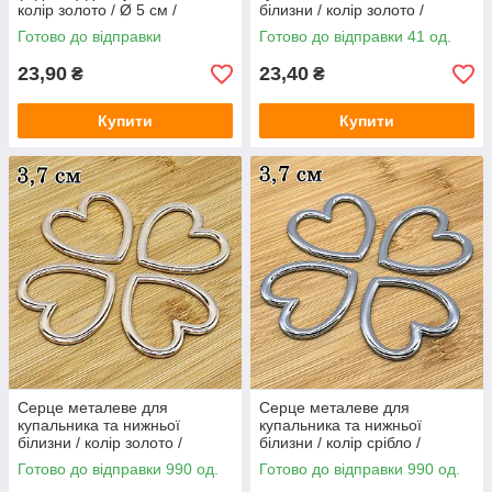
колір золото / Ø 5 см /
білизни / колір золото /
замовлення від 1 штуки
ширина 2,5 см / замовлення
Готово до відправки
Готово до відправки 41 од.
від 1 штуки
23,90
23,40
₴
₴
Купити
Купити
Серце металеве для
Серце металеве для
купальника та нижньої
купальника та нижньої
білизни / колір золото /
білизни / колір срібло /
ширина 3,7 см / замовлення
ширина 3,7 см / замовлення
Готово до відправки 990 од.
Готово до відправки 990 од.
від 1 штуки
від 1 штуки