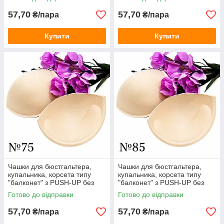
125
57,70
57,70
₴/пара
₴/пара
Купити
Купити
Чашки для бюстгальтера,
Чашки для бюстгальтера,
купальника, корсета типу
купальника, корсета типу
"балконет" з PUSH-UP без
"балконет" з PUSH-UP без
кісточок / беж / розмір № 75
кісточок / беж / розмір № 85
Готово до відправки
Готово до відправки
57,70
57,70
₴/пара
₴/пара