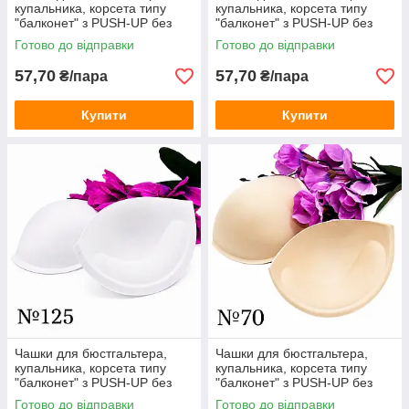
купальника, корсета типу
купальника, корсета типу
"балконет" з PUSH-UP без
"балконет" з PUSH-UP без
кісточок / білий / розмір №
кісточок / білий / розмір №
Готово до відправки
Готово до відправки
115
120
57,70
57,70
₴/пара
₴/пара
Купити
Купити
Чашки для бюстгальтера,
Чашки для бюстгальтера,
купальника, корсета типу
купальника, корсета типу
"балконет" з PUSH-UP без
"балконет" з PUSH-UP без
кісточок / білий / розмір №
кісточок / беж / розмір № 70
Готово до відправки
Готово до відправки