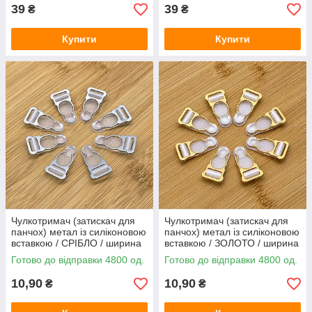
39
39
₴
₴
Купити
Купити
Чулкотримач (затискач для
Чулкотримач (затискач для
панчох) метал із силіконовою
панчох) метал із силіконовою
вставкою / СРІБЛО / ширина
вставкою / ЗОЛОТО / ширина
1 см
1 см
Готово до відправки 4800 од.
Готово до відправки 4800 од.
10,90
10,90
₴
₴