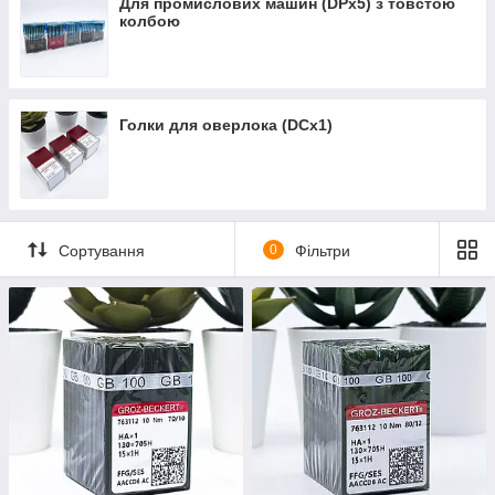
Для промислових машин (DPx5) з товстою
колбою
Голки для оверлока (DCx1)
Сортування
0
Фільтри