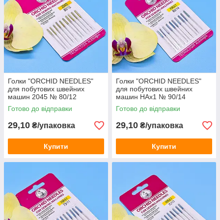
Голки "ORCHID NEEDLES"
Голки "ORCHID NEEDLES"
для побутових швейних
для побутових швейних
машин 2045 № 80/12
машин HAx1 № 90/14
(трикотаж) / в упаковці 10
(трикотаж) / в упаковці 10
Готово до відправки
Готово до відправки
штук
штук
29,10
29,10
₴/упаковка
₴/упаковка
Купити
Купити