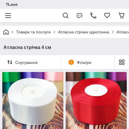
7Lace
Товари та послуги
Атласна стрічка однотонна
Атласн
Атласна стрічка 4 см
Сортування
0
Фільтри