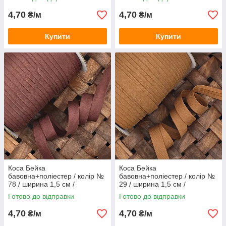
4,70
4,70
₴/м
₴/м
Купити
Купити
Коса Бейка
Коса Бейка
бавовна+поліестер / колір №
бавовна+поліестер / колір №
78 / ширина 1,5 см /
29 / ширина 1,5 см /
замовлення від 1 метра
замовлення від 1 метра
Готово до відправки
Готово до відправки
4,70
4,70
₴/м
₴/м