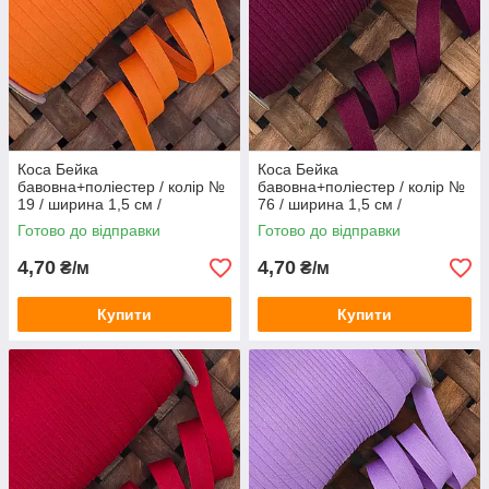
Коса Бейка
Коса Бейка
бавовна+поліестер / колір №
бавовна+поліестер / колір №
19 / ширина 1,5 см /
76 / ширина 1,5 см /
замовлення від 1 метра
замовлення від 1 метра
Готово до відправки
Готово до відправки
4,70
4,70
₴/м
₴/м
Купити
Купити