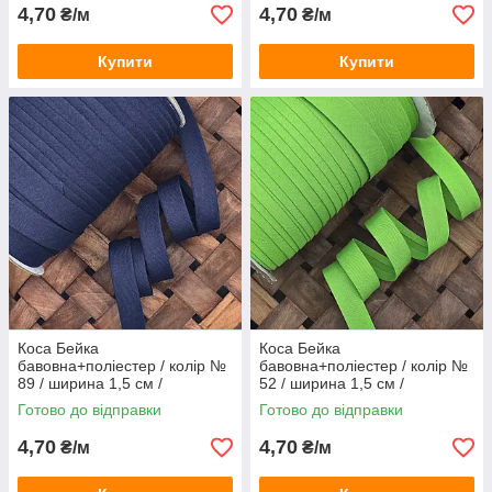
4,70
4,70
₴/м
₴/м
Купити
Купити
Коса Бейка
Коса Бейка
бавовна+поліестер / колір №
бавовна+поліестер / колір №
89 / ширина 1,5 см /
52 / ширина 1,5 см /
замовлення від 1 метра
замовлення від 1 метра
Готово до відправки
Готово до відправки
4,70
4,70
₴/м
₴/м