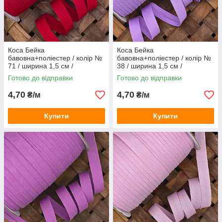
Коса Бейка
Коса Бейка
бавовна+поліестер / колір №
бавовна+поліестер / колір №
71 / ширина 1,5 см /
38 / ширина 1,5 см /
замовлення від 1 метра
замовлення від 1 метра
Готово до відправки
Готово до відправки
4,70
4,70
₴/м
₴/м
Купити
Купити