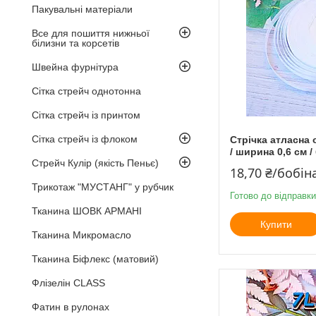
Пакувальні матеріали
Все для пошиття нижньої
білизни та корсетів
Швейна фурнітура
Сітка стрейч однотонна
Сітка стрейч із принтом
Сітка стрейч із флоком
Стрічка атласна 
/ ширина 0,6 см /
Стрейч Кулір (якість Пеньє)
18,70 ₴/бобін
Трикотаж "МУСТАНГ" у рубчик
Готово до відправки
Тканина ШОВК АРМАНІ
Купити
Тканина Микромасло
Тканина Біфлекс (матовий)
Флізелін CLASS
Фатин в рулонах