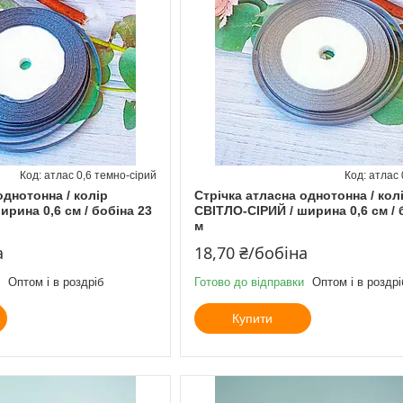
атлас 0,6 темно-сірий
атлас 
однотонна / колір
Стрічка атласна однотонна / кол
рина 0,6 см / бобіна 23
СВІТЛО-СІРИЙ / ширина 0,6 см / 
м
а
18,70 ₴/бобіна
Оптом і в роздріб
Готово до відправки
Оптом і в роздрі
Купити