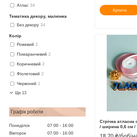
Атлас
34
Купити
Тематика декору, малюнка
Без декору
34
Колір
Рожевий
2
Помаранчевий
2
Коричневий
2
Фіолетовий
2
Червоний
1
Ще 13
Графік роботи
Стрічка атласна 
Понеділок
07:00
16:00
/ ширина 0,6 см /
Вівторок
07:00
16:00
18,70 ₴/бобін