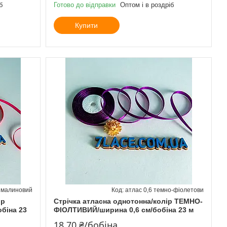
б
Готово до відправки
Оптом і в роздріб
Купити
6 малиновий
атлас 0,6 темно-фіолетови
ір
Стрічка атласна однотонна/колір ТЕМНО-
біна 23
ФІОЛТИВИЙ/ширина 0,6 см/бобіна 23 м
18,70 ₴/бобіна