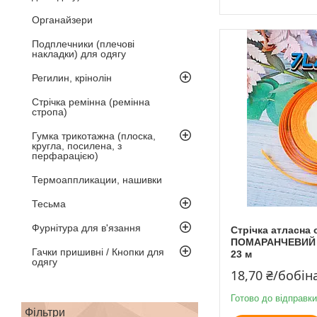
Органайзери
Подплечники (плечові
накладки) для одягу
Регилин, крінолін
Стрічка ремінна (ремінна
стропа)
Гумка трикотажна (плоска,
кругла, посилена, з
перфарацією)
Термоаппликации, нашивки
Тесьма
Фурнітура для в'язання
Стрічка атласна 
ПОМАРАНЧЕВИЙ / 
Гачки пришивні / Кнопки для
23 м
одягу
18,70 ₴/бобін
Готово до відправки
Фільтри