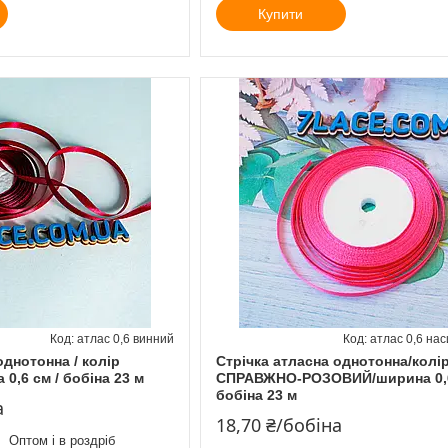
Купити
атлас 0,6 винний
атлас 0,6 на
однотонна / колір
Стрічка атласна однотонна/колі
0,6 см / бобіна 23 м
СПРАВЖНО-РОЗОВИЙ/ширина 0,6
бобіна 23 м
а
18,70 ₴/бобіна
Оптом і в роздріб