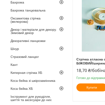
Бахрома
Бахрома танцювальна
Оксамитова стрічка
(велюрова)
Декор і матеріали для декору.
Зимовий декор
Декоративні ланцюжки
Шнур
Стразовий ланцюг
Стрічка атласна 
БІЖОВИЙ/ширина 
Кант
18,70 ₴/бобін
Киперная стрічка ХБ
Готово до відправки
Коса бейка зі шкірозамінника
Купити
Коса бейка ХБ
Інструмент для рукоділля,
шиття та аксесуари до них