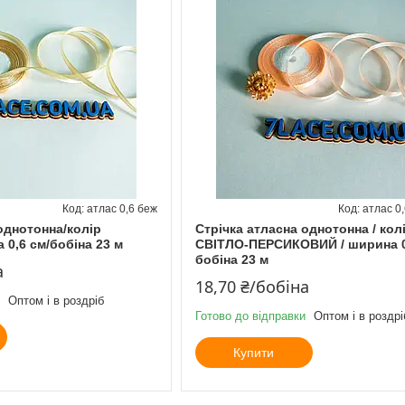
атлас 0,6 беж
атлас 0,
однотонна/колір
Стрічка атласна однотонна / кол
0,6 см/бобіна 23 м
СВІТЛО-ПЕРСИКОВИЙ / ширина 0,
бобіна 23 м
а
18,70 ₴/бобіна
Оптом і в роздріб
Готово до відправки
Оптом і в роздрі
Купити