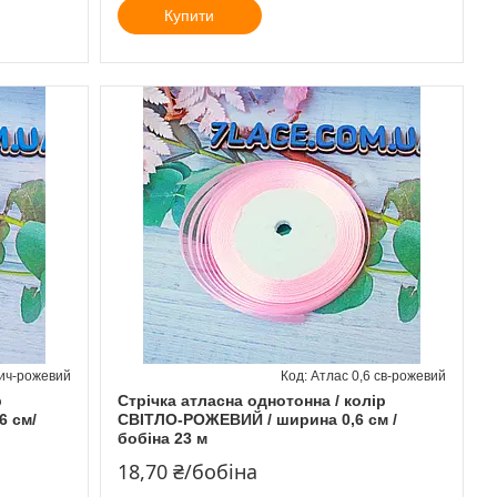
Купити
сич-рожевий
Атлас 0,6 св-рожевий
р
Стрічка атласна однотонна / колір
 см/
СВІТЛО-РОЖЕВИЙ / ширина 0,6 см /
бобіна 23 м
18,70 ₴/бобіна