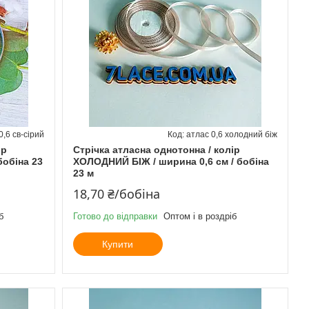
0,6 св-сірий
атлас 0,6 холодний біж
ір
Стрічка атласна однотонна / колір
бобіна 23
ХОЛОДНИЙ БІЖ / ширина 0,6 см / бобіна
23 м
18,70 ₴/бобіна
б
Готово до відправки
Оптом і в роздріб
Купити