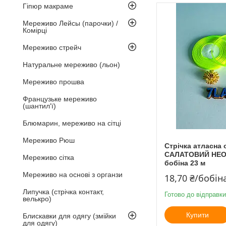
Гіпюр макраме
Мереживо Лейсы (парочки) /
Комірці
Мереживо стрейч
Натуральне мереживо (льон)
Мереживо прошва
Французьке мереживо
(шантил'ї)
Блюмарин, мереживо на сітці
Мереживо Рюш
Стрічка атласна 
САЛАТОВИЙ НЕОН 
Мереживо сітка
бобіна 23 м
Мереживо на основі з органзи
18,70 ₴/бобін
Липучка (стрічка контакт,
Готово до відправки
велькро)
Купити
Блискавки для одягу (змійки
для одягу)