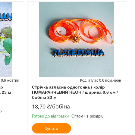
 0,6 жовтий
атлас 0,6 пом.неон
ір
Стрічка атласна однотонна / колір
 23 м
ПОМАРАНЧЕВИЙ НЕОН / ширина 0,6 см /
бобіна 23 м
18,70 ₴/бобіна
б
Готово до відправки
Оптом і в роздріб
Купити