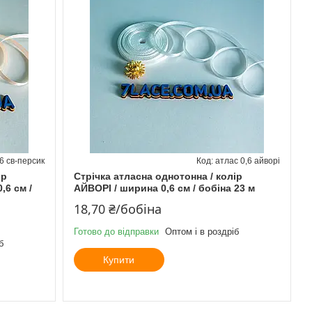
6 св-персик
атлас 0,6 айворі
ір
Стрічка атласна однотонна / колір
6 см /
АЙВОРІ / ширина 0,6 см / бобіна 23 м
18,70 ₴/бобіна
Готово до відправки
Оптом і в роздріб
б
Купити