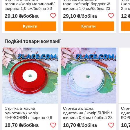
горошок/колір малиновий/
горошок/колір бордовий/
/ ко
ширина 1,0 см/бобіна 23
ширина 1,0 см/бобіна 23
2,5 
м
м
мет
29,10
29,10
12
₴/бобіна
₴/бобіна
₴
Купити
Купити
Подібні товари компанії
Стрічка атласна
Стрічка атласна
Стрі
однотонна / колір
однотонна / колір БІЛИЙ /
одно
ЧЕРВОНИЙ / ширина 0,6
ширина 0,6 см / бобіна 23
КОР
см / бобіна 23 м
м
0,6 
18,70
18,70
18,
₴/бобіна
₴/бобіна