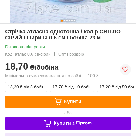
Стрічка атласна однотонна / колір СВІТЛО-
СІРИЙ / ширина 0,6 см / бобіна 23 м
Готово до відправки
Код: атлас 0,6 св-сірий
Опт і роздріб
18,70
₴/бобіна
Мінімальна сума замовлення на сайті — 100 ₴
18,20 ₴
від 5 бобін
17,70 ₴
від 10 бобін
17,20 ₴
від 50 боб
Купити
або
Купити з