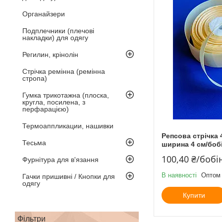
Органайзери
Подплечники (плечові
накладки) для одягу
Регилин, крінолін
Стрічка ремінна (ремінна
стропа)
Гумка трикотажна (плоска,
кругла, посилена, з
перфарацією)
Термоаппликации, нашивки
Репсова стрічка 
Тесьма
ширина 4 см/бобі
100,40 ₴/бобі
Фурнітура для в'язання
В наявності
Оптом 
Гачки пришивні / Кнопки для
одягу
Купити
Фільтри