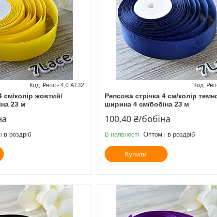
Репс - 4,0 А132
Реп
4 см/колір жовтий/
Репсова стрічка 4 см/колір темн
на 23 м
ширина 4 см/бобіна 23 м
на
100,40 ₴/бобіна
і в роздріб
В наявності
Оптом і в роздріб
Купити