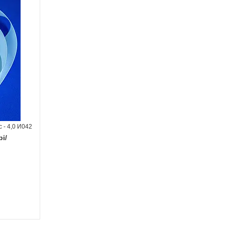
 - 4,0 И042
і/