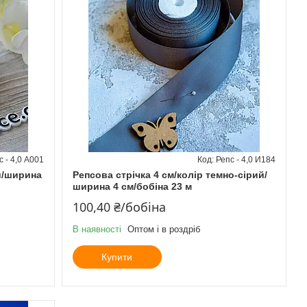
с - 4,0 А001
Репс - 4,0 И184
ий/ширина
Репсова стрічка 4 см/колір темно-сірий/
ширина 4 см/бобіна 23 м
100,40 ₴/бобіна
В наявності
Оптом і в роздріб
Купити