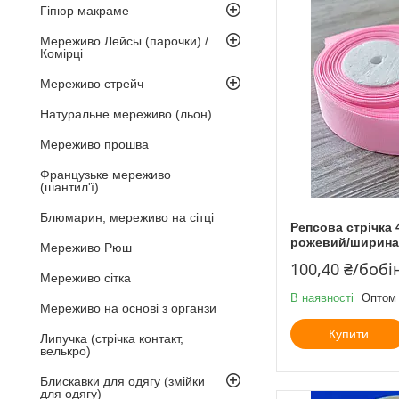
Гіпюр макраме
Мереживо Лейсы (парочки) /
Комірці
Мереживо стрейч
Натуральне мереживо (льон)
Мереживо прошва
Французьке мереживо
(шантил'ї)
Блюмарин, мереживо на сітці
Репсова стрічка 
рожевий/ширина 
Мереживо Рюш
100,40 ₴/бобі
Мереживо сітка
В наявності
Оптом 
Мереживо на основі з органзи
Купити
Липучка (стрічка контакт,
велькро)
Блискавки для одягу (змійки
для одягу)