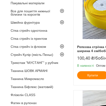
Пакувальні матеріали
Все для пошиття нижньої
білизни та корсетів
Швейна фурнітура
Сітка стрейч однотонна
Сітка стрейч із принтом
Сітка стрейч із флоком
Репсова стрічка 
ширина 4 см/бобі
Стрейч Кулір (якість Пеньє)
100,40 ₴/бобі
Трикотаж "МУСТАНГ" у рубчик
В наявності
Оптом 
Тканина ШОВК АРМАНІ
Купити
Тканина Микромасло
Тканина Біфлекс (матовий)
Флізелін CLASS
Фатин в рулонах