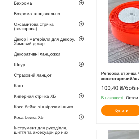
Бахрома
Бахрома танцювальна
Оксамитова стрічка
(велюрова)
Декор і матеріали для декору.
Зимовий декор
Декоративні ланцюжки
Шнур
Репсова стрічка 
Стразовий ланцюг
жовтогарячий/ши
Кант
100,40 ₴/бобі
Киперная стрічка ХБ
В наявності
Оптом 
Коса бейка зі шкірозамінника
Купити
Коса бейка ХБ
Інструмент для рукоділля,
шиття та аксесуари до них