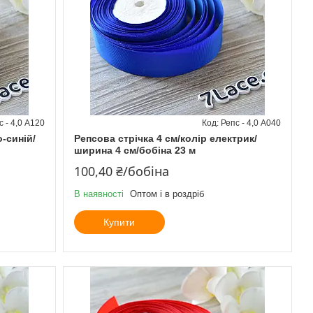
с - 4,0 А120
Репс - 4,0 А040
о-синій/
Репсова стрічка 4 см/колір електрик/
ширина 4 см/бобіна 23 м
100,40 ₴/бобіна
В наявності
Оптом і в роздріб
Купити