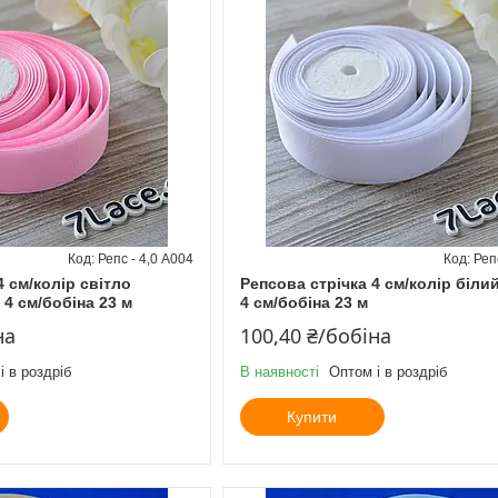
Репс - 4,0 А004
Реп
4 см/колір світло
Репсова стрічка 4 см/колір біл
4 см/бобіна 23 м
4 см/бобіна 23 м
на
100,40 ₴/бобіна
і в роздріб
В наявності
Оптом і в роздріб
Купити