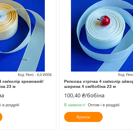
Репс - 4,0 И008
Репс
4 см/колір кремовий/
Репсова стрічка 4 см/колір айвор
на 23 м
ширина 4 см/бобіна 23 м
на
100,40 ₴/бобіна
і в роздріб
В наявності
Оптом і в роздріб
Купити