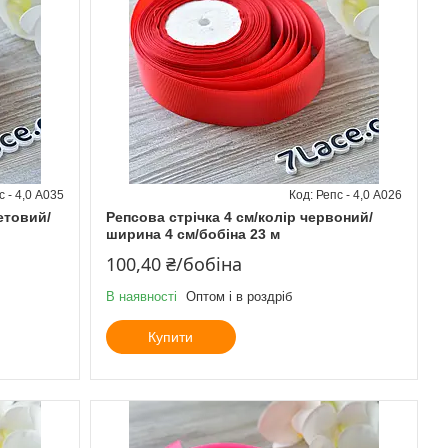
с - 4,0 А035
Репс - 4,0 А026
етовий/
Репсова стрічка 4 см/колір червоний/
ширина 4 см/бобіна 23 м
100,40 ₴/бобіна
В наявності
Оптом і в роздріб
Купити