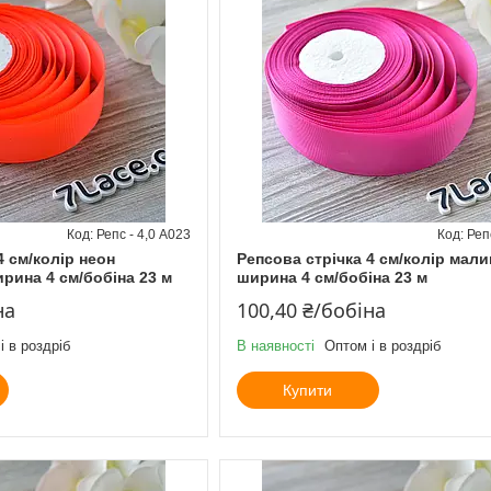
Репс - 4,0 А023
Реп
4 см/колір неон
Репсова стрічка 4 см/колір мал
рина 4 см/бобіна 23 м
ширина 4 см/бобіна 23 м
на
100,40 ₴/бобіна
і в роздріб
В наявності
Оптом і в роздріб
Купити