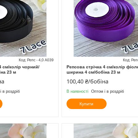
Репс - 4,0 А039
Реп
4 см/колір чорний/
Репсова стрічка 4 см/колір фіол
на 23 м
ширина 4 см/бобіна 23 м
на
100,40 ₴/бобіна
і в роздріб
В наявності
Оптом і в роздріб
Купити