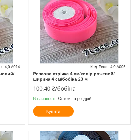
с - 4,0 А014
Репс - 4,0 А005
иновий/
Репсова стрічка 4 см/колір рожевий/
ширина 4 см/бобіна 23 м
100,40 ₴/бобіна
В наявності
Оптом і в роздріб
Купити