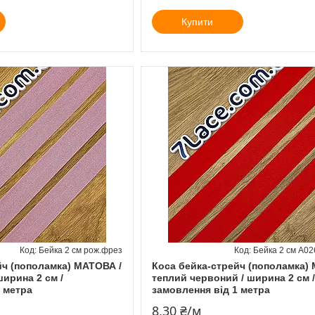
Купити
Бейка 2 см рож.фрез
Бейка 2 см А02
йч (пополамка) МАТОВА /
Коса бейка-стрейч (пополамка)
ирина 2 см /
теплий червоний / ширина 2 см /
1 метра
замовлення від 1 метра
8,30 ₴/м