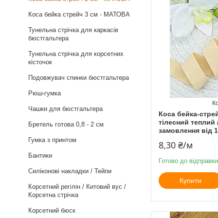
Коса бейка стрейч 3 см - МАТОВА
Тунельна стрічка для каркасів
бюстгальтера
Тунельна стрічка для корсетних
кісточок
Подовжувач спинки бюстгальтера
Рюш-гумка
Чашки для бюстгальтера
Коса бейка-стре
тілесний теплий 
Бретель готова 0,8 - 2 см
замовлення від 
Гумка з принтом
8,30 ₴/м
Бантики
Готово до відправки
Силіконові накладки / Тейпи
Купити
Корсетний регілін / Китовий вус /
Корсетна стрічка
Корсетний бюск