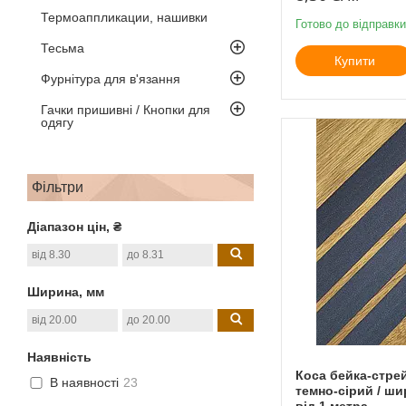
Термоаппликации, нашивки
Готово до відправки
Тесьма
Купити
Фурнітура для в'язання
Гачки пришивні / Кнопки для
одягу
Фільтри
Діапазон цін, ₴
Ширина, мм
Наявність
Коса бейка-стре
В наявності
23
темно-сірий / ши
від 1 метра