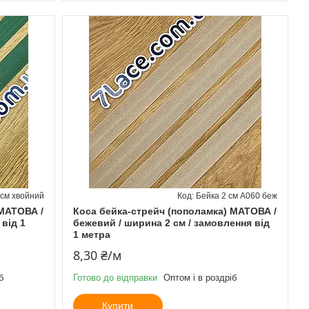
 см хвойний
Бейка 2 см А060 беж
 МАТОВА /
Коса бейка-стрейч (пополамка) МАТОВА /
 від 1
бежевий / ширина 2 см / замовлення від
1 метра
8,30 ₴/м
б
Готово до відправки
Оптом і в роздріб
Купити