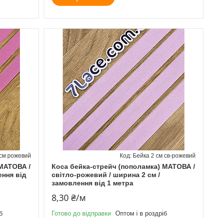
 см рожевий
Бейка 2 см св-рожевий
 МАТОВА /
Коса бейка-стрейч (пополамка) МАТОВА /
ення від
світло-рожевий / ширина 2 см /
замовлення від 1 метра
8,30 ₴/м
б
Готово до відправки
Оптом і в роздріб