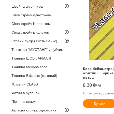
Швейна фурнітура
Сітка стрейч однотонна
Сітка стрейч із принтом
Сітка стрейч із флоком
Стрейч Кулір (якість Пеньє)
Трикотаж "МУСТАНГ" у рубчик
Тканина ШОВК АРМАНІ
Тканина Микромасло
Коса бейка-стре
жовтий / ширина 
Тканина Біфлекс (матовий)
метра
8,30 ₴/м
Флізелін CLASS
Фатин в рулонах
Готово до відправки
Пір'я на тасьмі
Купити
Атласна стрічка однотонна