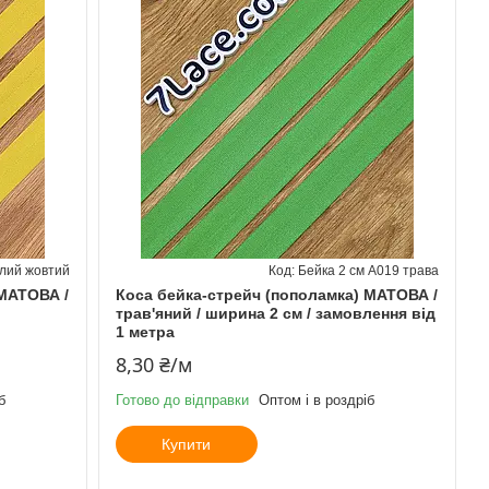
плий жовтий
Бейка 2 см А019 трава
 МАТОВА /
Коса бейка-стрейч (пополамка) МАТОВА /
трав'яний / ширина 2 см / замовлення від
1 метра
8,30 ₴/м
б
Готово до відправки
Оптом і в роздріб
Купити