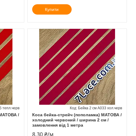
Купити
6 тепл.черв
Бейка 2 см А033 хол.черв
 МАТОВА /
Коса бейка-стрейч (пополамка) МАТОВА /
холодний червоний / ширина 2 см /
замовлення від 1 метра
8,30 ₴/м