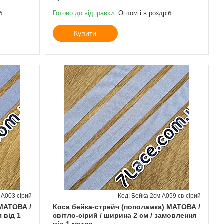
б
Готово до відправки
Оптом і в роздріб
Купити
 А003 сірий
Бейка 2см А059 св-сірий
 МАТОВА /
Коса бейка-стрейч (пополамка) МАТОВА /
 від 1
світло-сірий / ширина 2 см / замовлення
від 1 метра