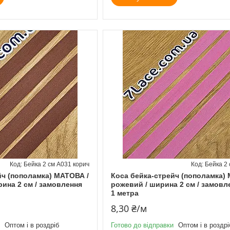
Бейка 2 см А031 корич
Бейка 2
йч (пополамка) МАТОВА /
Коса бейка-стрейч (пополамка)
ина 2 см / замовлення
рожевий / ширина 2 см / замовл
1 метра
8,30 ₴/м
Оптом і в роздріб
Готово до відправки
Оптом і в роздрі