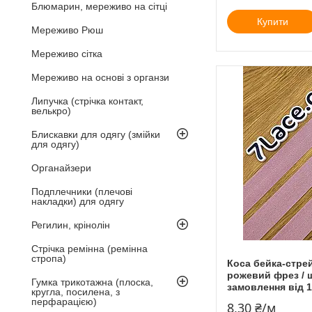
Блюмарин, мереживо на сітці
Купити
Мереживо Рюш
Мереживо сітка
Мереживо на основі з органзи
Липучка (стрічка контакт,
велькро)
Блискавки для одягу (змійки
для одягу)
Органайзери
Подплечники (плечові
накладки) для одягу
Регилин, крінолін
Стрічка ремінна (ремінна
стропа)
Коса бейка-стре
рожевий фрез / ш
Гумка трикотажна (плоска,
замовлення від 
кругла, посилена, з
перфарацією)
8,30 ₴/м