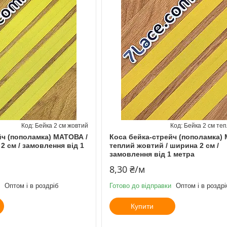
Бейка 2 см жовтий
Бейка 2 см те
йч (пополамка) МАТОВА /
Коса бейка-стрейч (пополамка)
2 см / замовлення від 1
теплий жовтий / ширина 2 см /
замовлення від 1 метра
8,30 ₴/м
Оптом і в роздріб
Готово до відправки
Оптом і в роздрі
Купити