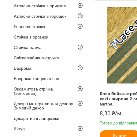
Атласна стрічка з принтом
Атласна стрічка в горошок
Репсова стрічка
Стрічка з органзи
Стрічка парча
Світловідбивна стрічка
Бахрома
Бахрома танцювальна
Оксамитова стрічка
(велюрова)
Коса бейка-стре
хакі / ширина 2 с
Декор і матеріали для декору.
метра
Зимовий декор
8,30 ₴/м
Декоративні ланцюжки
Готово до відправки
Шнур
Купити