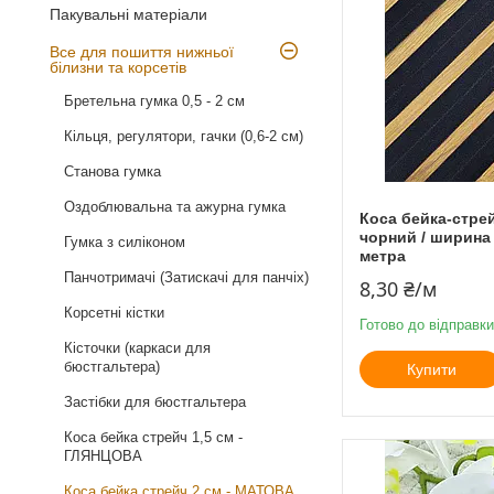
Пакувальні матеріали
Все для пошиття нижньої
білизни та корсетів
Бретельна гумка 0,5 - 2 см
Кільця, регулятори, гачки (0,6-2 см)
Станова гумка
Оздоблювальна та ажурна гумка
Коса бейка-стре
чорний / ширина 
Гумка з силіконом
метра
Панчотримачі (Затискачі для панчіх)
8,30 ₴/м
Корсетні кістки
Готово до відправки
Кісточки (каркаси для
бюстгальтера)
Купити
Застібки для бюстгальтера
Коса бейка стрейч 1,5 см -
ГЛЯНЦОВА
Коса бейка стрейч 2 см - МАТОВА