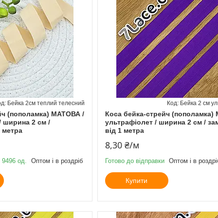
Бейка 2см теплий телесний
Бейка 2 см у
йч (пополамка) МАТОВА /
Коса бейка-стрейч (пополамка)
/ ширина 2 см /
ультрафіолет / ширина 2 см / з
1 метра
від 1 метра
8,30 ₴/м
 9496 од.
Оптом і в роздріб
Готово до відправки
Оптом і в роздрі
Купити