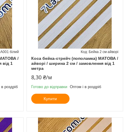
 А001 білий
Бейка 2 см айворі
 МАТОВА /
Коса бейка-стрейч (пополамка) МАТОВА /
 від 1
айворі / ширина 2 см / замовлення від 1
метра
8,30 ₴/м
 в роздріб
Готово до відправки
Оптом і в роздріб
Купити