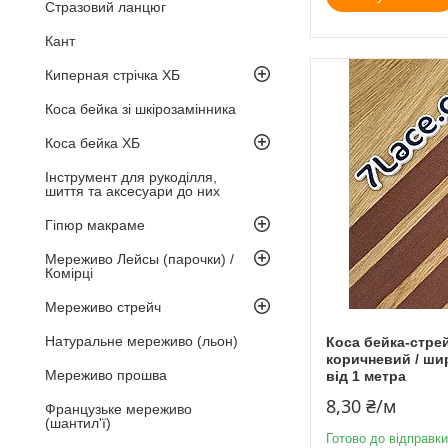
Стразовий ланцюг
Кант
Киперная стрічка ХБ
Коса бейка зі шкірозамінника
Коса бейка ХБ
Інструмент для рукоділля,
шиття та аксесуари до них
Гіпюр макраме
Мереживо Лейсы (парочки) /
Комірці
Мереживо стрейч
Натуральне мереживо (льон)
Коса бейка-стре
коричневий / шир
Мереживо прошва
від 1 метра
8,30 ₴/м
Французьке мереживо
(шантил'ї)
Готово до відправки