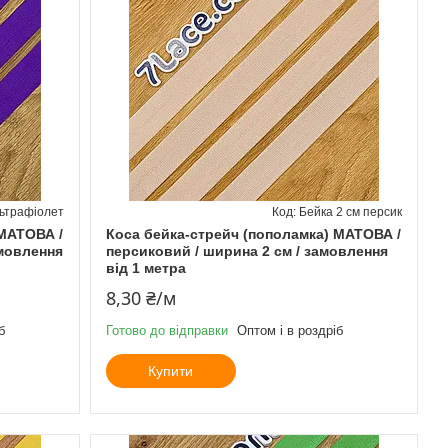
льтрафіолет
Бейка 2 см персик
 МАТОВА /
Коса бейка-стрейч (пополамка) МАТОВА /
амовлення
персиковий / ширина 2 см / замовлення
від 1 метра
8,30 ₴/м
б
Готово до відправки
Оптом і в роздріб
Купити