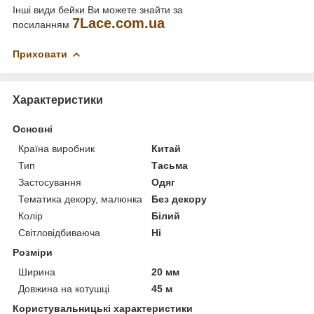
Інші види бейки Ви можете знайти за
7
Lace
.
com
.
ua
посиланням
Приховати
Характеристики
Основні
Країна виробник
Китай
Тип
Тасьма
Застосування
Одяг
Тематика декору, малюнка
Без декору
Колір
Білий
Світловідбиваюча
Ні
Розміри
Ширина
20 мм
Довжина на котушці
45 м
Користувальницькі характеристики