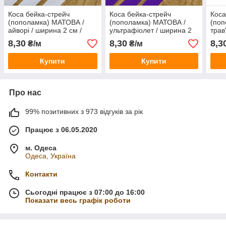
Коса бейка-стрейч
Коса бейка-стрейч
Коса
(пополамка) МАТОВА /
(пополамка) МАТОВА /
(поп
айворі / ширина 2 см /
ультрафіолет / ширина 2
трав
замовлення від 1 метра
см / замовлення від 1
замо
8,30
8,30
8,3
₴/м
₴/м
метра
Купити
Купити
Про нас
99% позитивних з 973 відгуків за рік
Працює з 06.05.2020
м. Одеса
Одеса, Україна
Контакти
Сьогодні працює з 07:00 до 16:00
Показати весь графік роботи