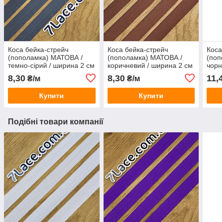
Коса бейка-стрейч
Коса бейка-стрейч
Коса
(пополамка) МАТОВА /
(пополамка) МАТОВА /
(поп
темно-сірий / ширина 2 см
коричневий / ширина 2 см
чорн
/ замовлення від 1 метра
/ замовлення від 1 метра
замо
8,30
8,30
11,
₴/м
₴/м
Купити
Купити
Подібні товари компанії