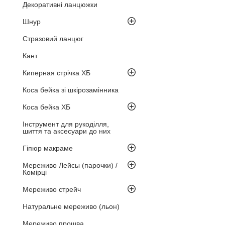
Декоративні ланцюжки
Шнур
Стразовий ланцюг
Кант
Киперная стрічка ХБ
Коса бейка зі шкірозамінника
Коса бейка ХБ
Інструмент для рукоділля,
шиття та аксесуари до них
Гіпюр макраме
Мереживо Лейсы (парочки) /
Комірці
Мереживо стрейч
Натуральне мереживо (льон)
Мереживо прошва