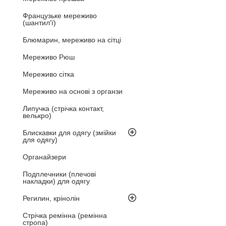
Французьке мереживо
(шантил'ї)
Блюмарин, мереживо на сітці
Мереживо Рюш
Мереживо сітка
Мереживо на основі з органзи
Липучка (стрічка контакт,
велькро)
Блискавки для одягу (змійки
для одягу)
Органайзери
Подплечники (плечові
накладки) для одягу
Регилин, крінолін
Стрічка ремінна (ремінна
стропа)