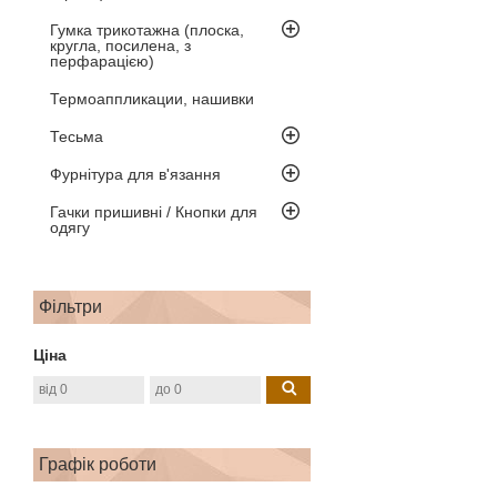
Гумка трикотажна (плоска,
кругла, посилена, з
перфарацією)
Термоаппликации, нашивки
Тесьма
Фурнітура для в'язання
Гачки пришивні / Кнопки для
одягу
Фільтри
Ціна
Графік роботи