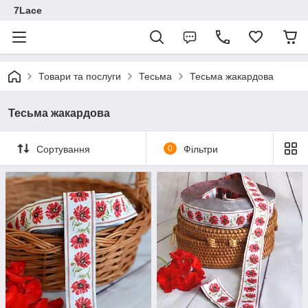
7Lace
Товари та послуги
Тесьма
Тесьма жакардова
Тесьма жакардова
Сортування
0
Фільтри