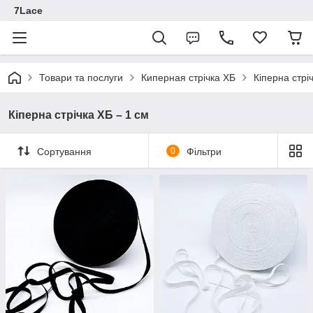
7Lace
Товари та послуги
Киперная стрічка ХБ
Кіперна стрі
Кіперна стрічка ХБ – 1 см
Сортування
0
Фільтри