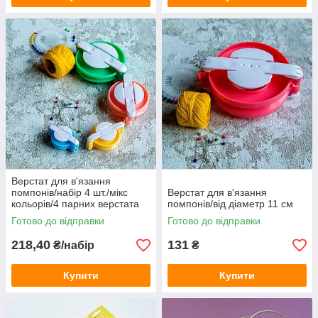
Верстат для в'язання
помпонів/набір 4 шт./мікс
Верстат для в'язання
кольорів/4 парних верстата
помпонів/від діаметр 11 см
діаметром 8,8 см/6,8 см/4,8
Готово до відправки
Готово до відправки
см/3,8 см
218,40
131
₴/набір
₴
Купити
Купити