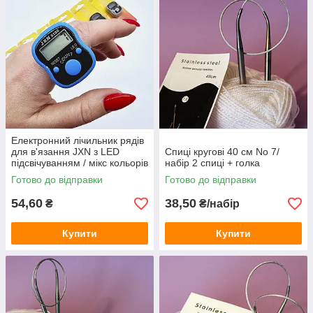
Електронний лічильник рядів
для в'язання JXN з LED
Спиці кругові 40 см No 7/
підсвічуванням / мікс кольорів
набір 2 спиці + голка
/ замовлення від 1 штуки
Готово до відправки
Готово до відправки
54,60
38,50
₴
₴/набір
Купити
Купити