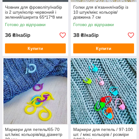
Човник для фроволіту/набір
Голки для в'язання/набір із
із 2 штук/колір червоний і
10 штук/мікс кольорів/
зелений/ширита 65*17*8 мм
довжина 7 см
Готово до відправки
Готово до відправки
36
38
₴/набір
₴/набір
Купити
Купити
Маркери для петель/65-70
Маркери для петель / 97-100
шт./мікс кольорів/від діаметр
шт. / мікс кольорів / розміри