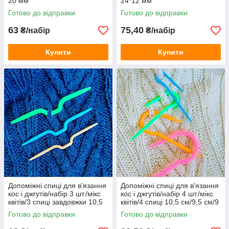
20 мм
24*12 мм
Готово до відправки
Готово до відправки
63
75,40
₴/набір
₴/набір
Купити
Купити
Допоміжні спиці для в'язання
Допоміжні спиці для в'язання
кос і джгутів/набір 3 шт./мікс
кос і джгутів/набір 4 шт./мікс
квітів/3 спиці завдовжки 10,5
квітів/4 спиці 10,5 см/9,5 см/9
см/9,5 см/9 см
см/8 см
Готово до відправки
Готово до відправки