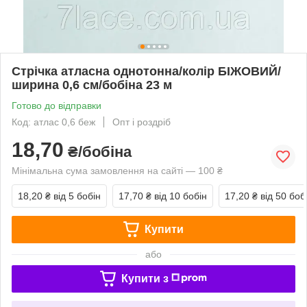
Стрічка атласна однотонна/колір БІЖОВИЙ/
ширина 0,6 см/бобіна 23 м
Готово до відправки
Код: атлас 0,6 беж
Опт і роздріб
18,70
₴/бобіна
Мінімальна сума замовлення на сайті — 100 ₴
18,20 ₴
від 5 бобін
17,70 ₴
від 10 бобін
17,20 ₴
від 50 боб
Купити
або
Купити з