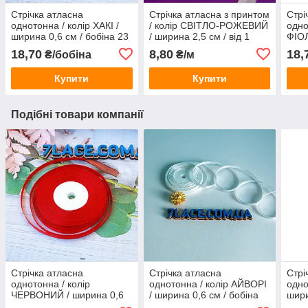
Стрічка атласна
Стрічка атласна з принтом
Стрі
однотонна / колір ХАКІ /
/ колір СВІТЛО-РОЖЕВИЙ
одно
ширина 0,6 см / бобіна 23
/ ширина 2,5 см / від 1
ФІО
м
метра
см/б
18,70
8,80
18,
₴/бобіна
₴/м
Купити
Купити
Подібні товари компанії
Стрічка атласна
Стрічка атласна
Стрі
однотонна / колір
однотонна / колір АЙВОРІ
одно
ЧЕРВОНИЙ / ширина 0,6
/ ширина 0,6 см / бобіна
шири
см / бобіна 23 м
23 м
м