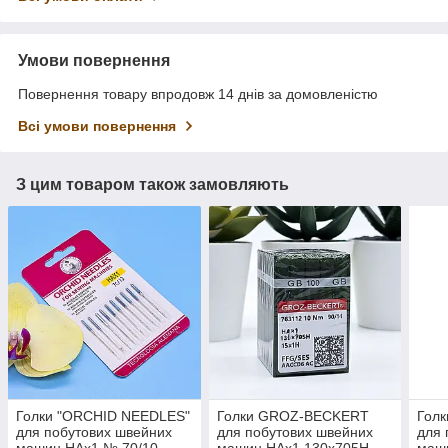
Умови повернення
Повернення товару впродовж 14 днів за домовленістю
Всі умови повернення
З цим товаром також замовляють
Голки "ORCHID NEEDLES"
Голки GROZ-BECKERT
Гол
для побутових швейних
для побутових швейних
для 
машин HAx1 № 70/10
машин HAx1 130x705H
маш