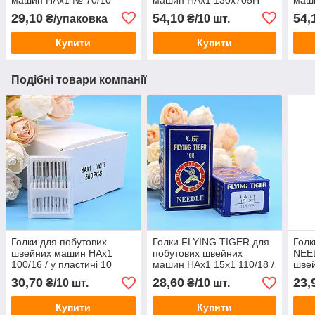
(трикотаж) / в упаковці 10
90/14 / в пластині 10 штук
100/
29,10
54,10
54,
₴/упаковка
₴/10 шт.
штук
штук
Купити
Купити
Подібні товари компанії
Голки для побутових
Голки FLYING TIGER для
Гол
швейних машин HAx1
побутових швейних
NEED
100/16 / у пластині 10
машин HAx1 15x1 110/18 /
шве
штук
у пластині 10 штук
SY20
30,70
28,60
23,
₴/10 шт.
₴/10 шт.
плас
Купити
Купити