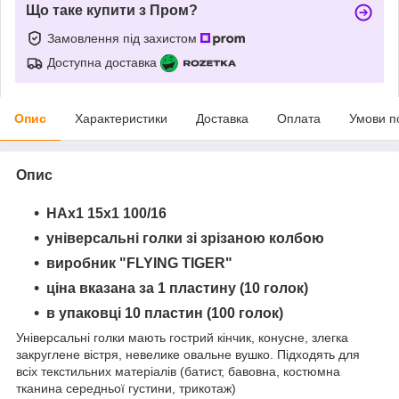
Що таке купити з Пром?
Замовлення під захистом
Доступна доставка
Опис
Характеристики
Доставка
Оплата
Умови п
Опис
HAx1 15x1
100/16
універсальні голки зі зрізаною колбою
виробник "
FLYING TIGER
"
ціна вказана за 1 пластину (10 голок)
в упаковці 10 пластин (100 голок)
Універсальні голки мають гострий кінчик, конусне, злегка
закруглене вістря, невелике овальне вушко. Підходять для
всіх текстильних матеріалів (батист, бавовна, костюмна
тканина середньої густини, трикотаж)