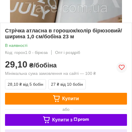
Стрічка атласна в горошок/колір бірюзовий/
ширина 1,0 см/бобіна 23 м
В наявності
Код: горох1.0 - бірюза
Опт і роздріб
29,10
₴/бобіна
Мінімальна сума замовлення на сайті — 100 ₴
28,10 ₴
від 5 бобін
27 ₴
від 10 бобін
Купити
або
Купити з