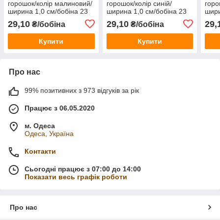
горошок/колір малиновий/
горошок/колір синій/
горо
ширина 1,0 см/бобіна 23
ширина 1,0 см/бобіна 23
шири
м
м
м
29,10
29,10
29,
₴/бобіна
₴/бобіна
Купити
Купити
Про нас
99% позитивних з 973 відгуків за рік
Працює з 06.05.2020
м. Одеса
Одеса, Україна
Контакти
Сьогодні працює з 07:00 до 14:00
Показати весь графік роботи
Про нас