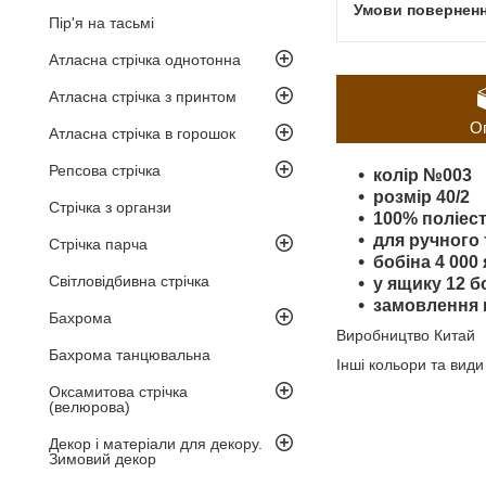
Пір'я на тасьмі
Атласна стрічка однотонна
Атласна стрічка з принтом
О
Атласна стрічка в горошок
Репсова стрічка
колір №003
розмір 40/2
Стрічка з органзи
100% поліес
для ручного
Стрічка парча
бобіна 4 000
Світловідбивна стрічка
у ящику 12 б
замовлення в
Бахрома
Виробництво Китай
Бахрома танцювальна
Інші кольори та вид
Оксамитова стрічка
(велюрова)
Декор і матеріали для декору.
Зимовий декор