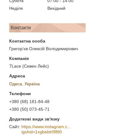
Субота
07:00
14:00
Неділя
Вихідний
Контакти
Григор'єв Олексій Володимирович
7Lace (Севен Лейс)
Одеса, Україна
+380 (68) 181-84-48
+380 (50) 073-45-71
https://www.instagram.com/7_lace/?
igshid=1xgbebtrl98t0