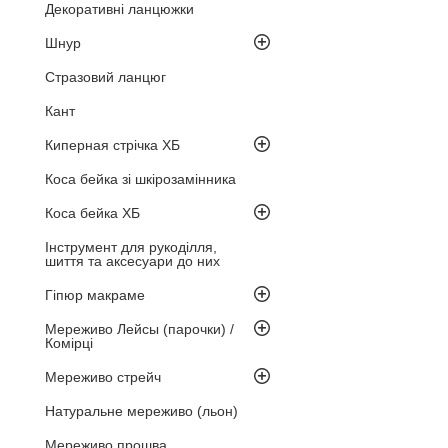
Декоративні ланцюжки
Шнур
Стразовий ланцюг
Кант
Киперная стрічка ХБ
Коса бейка зі шкірозамінника
Коса бейка ХБ
Інструмент для рукоділля,
шиття та аксесуари до них
Гіпюр макраме
Мереживо Лейсы (парочки) /
Комірці
Мереживо стрейч
Натуральне мереживо (льон)
Мереживо прошва