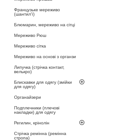
Французьке мереживо
(шантил'ї)
Блюмарин, мереживо на сітці
Мереживо Рюш
Мереживо сітка
Мереживо на основі з органзи
Липучка (стрічка контакт,
велькро)
Блискавки для одягу (змійки
для одягу)
Органайзери
Подплечники (плечові
накладки) для одягу
Регилин, крінолін
Стрічка ремінна (ремінна
стропа)