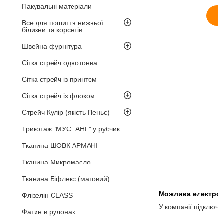
Пакувальні матеріали
Все для пошиття нижньої
білизни та корсетів
Швейна фурнітура
Сітка стрейч однотонна
Сітка стрейч із принтом
Сітка стрейч із флоком
Стрейч Кулір (якість Пеньє)
Трикотаж "МУСТАНГ" у рубчик
Тканина ШОВК АРМАНІ
Тканина Микромасло
Тканина Біфлекс (матовий)
Флізелін CLASS
У компанії підклю
Фатин в рулонах