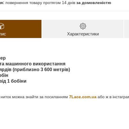
повернення товару протягом 14 днів
за домовленістю
пис
Характеристики
тер
 та машинного використання
 ярдів (приблизно 3 600 метрів)
обін
ід 1 бобіни
и ниток можна знайти за посиланням
7Lace.com.ua
або ж в інстагр