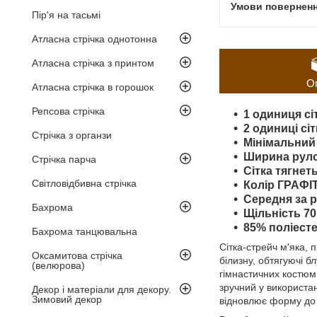
Пір'я на тасьмі
Атласна стрічка однотонна
Атласна стрічка з принтом
О
Атласна стрічка в горошок
Репсова стрічка
1 одиниця сіт
2 одиниці сі
Стрічка з органзи
Мінімальний 
Ширина рулон
Стрічка парча
Сітка тягнет
Світловідбивна стрічка
Колір ГРАФ
Середня за 
Бахрома
Щільність 70 
85% поліесте
Бахрома танцювальна
Сітка-стрейч м'яка, 
Оксамитова стрічка
білизну, обтягуючі б
(велюрова)
гімнастичних костюмі
зручний у використан
Декор і матеріали для декору.
Зимовий декор
відновлює форму до 