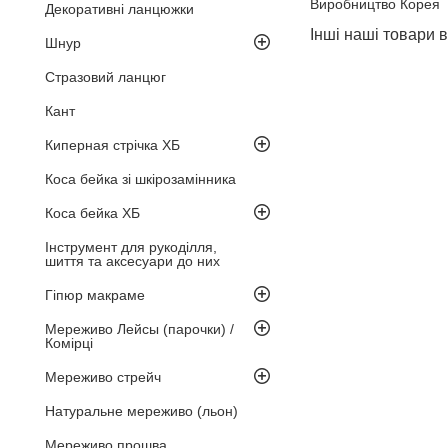
Виробництво Корея
Декоративні ланцюжки
Інші наші товари
Шнур
Стразовий ланцюг
Кант
Киперная стрічка ХБ
Коса бейка зі шкірозамінника
Коса бейка ХБ
Інструмент для рукоділля,
шиття та аксесуари до них
Гіпюр макраме
Мереживо Лейсы (парочки) /
Комірці
Мереживо стрейч
Натуральне мереживо (льон)
Мереживо прошва