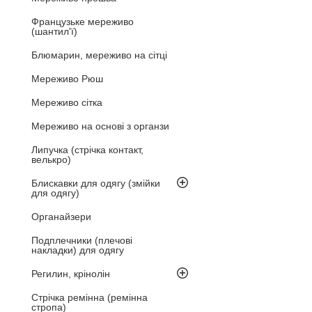
Французьке мереживо
(шантил'ї)
Блюмарин, мереживо на сітці
Мереживо Рюш
Мереживо сітка
Мереживо на основі з органзи
Липучка (стрічка контакт,
велькро)
Блискавки для одягу (змійки
для одягу)
Органайзери
Подплечники (плечові
накладки) для одягу
Регилин, крінолін
Стрічка ремінна (ремінна
стропа)