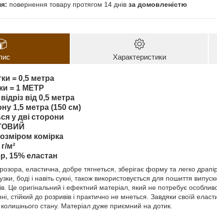
повернення товару протягом 14 днів
за домовленістю
пис
Характеристики
ки = 0,5 метра
тки = 1 МЕТР
відріз від 0,5 метра
у 1,5 метра (150 см)
ься у дві сторони
ІТОВИЙ
розміром комірка
г/м²
р, 15% еластан
прозора, еластична, добре тягнеться, зберігає форму та легко драпі
лузки, боді і навіть сукні, також використовується для пошиття випус
в. Це оригінальний і ефектний матеріал, який не потребує особливо
ні, стійкий до розривів і практично не мнеться. Завдяки своїй еласт
колишнього стану. Матеріал дуже приємний на дотик.