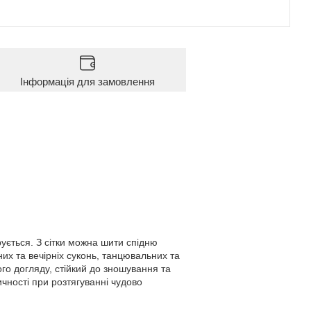
Інформація для замовлення
рується. З сітки можна шити спідню
кних та вечірніх суконь, танцювальних та
го догляду, стійкий до зношування та
ичності при розтягуванні чудово