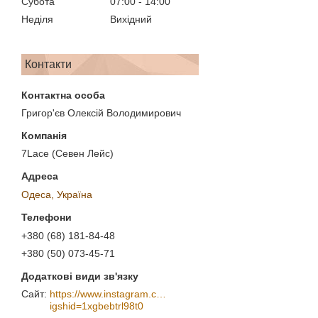
Субота
07:00
14:00
Неділя
Вихідний
Контакти
Григор'єв Олексій Володимирович
7Lace (Севен Лейс)
Одеса, Україна
+380 (68) 181-84-48
+380 (50) 073-45-71
https://www.instagram.com/7_lace/?
igshid=1xgbebtrl98t0