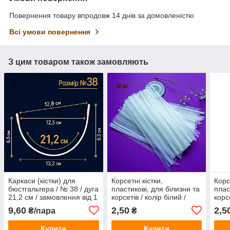
Повернення товару впродовж 14 днів за домовленістю
Всі умови повернення
З цим товаром також замовляють
Каркаси (кістки) для
Корсетні кістки,
Корс
бюстгальтера / № 38 / дуга
пластикові, для білизни та
плас
21,2 см / замовлення від 1
корсетів / колір білий /
корсе
пари
довжина 20 см /
довж
9,60
2,50
2,5
₴/пара
₴
замовлення від 1 штуки
замо
Купити
Купити