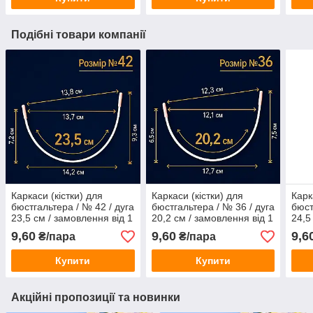
Подібні товари компанії
Каркаси (кістки) для
Каркаси (кістки) для
Карк
бюстгальтера / № 42 / дуга
бюстгальтера / № 36 / дуга
бюст
23,5 см / замовлення від 1
20,2 см / замовлення від 1
24,5
пари
пари
пар
9,60
9,60
9,6
₴/пара
₴/пара
Купити
Купити
Акційні пропозиції та новинки