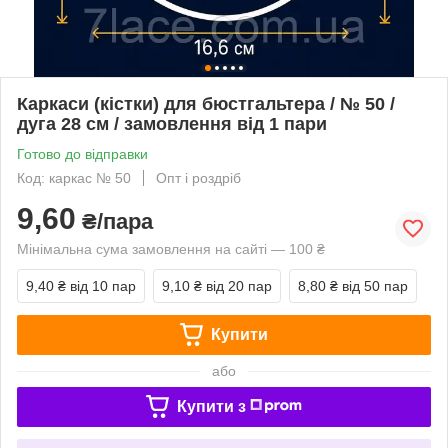
Каркаси (кістки) для бюстгальтера / № 50 /
дуга 28 см / замовлення від 1 пари
Готово до відправки
Код: каркас № 50
Опт і роздріб
9,60
₴/пара
Мінімальна сума замовлення на сайті — 100 ₴
9,40 ₴
від 10 пар
9,10 ₴
від 20 пар
8,80 ₴
від 50 пар
Купити
або
Купити з