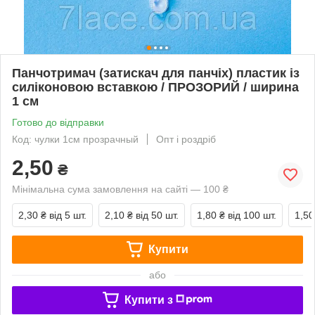
Панчотримач (затискач для панчіх) пластик із
силіконовою вставкою / ПРОЗОРИЙ / ширина
1 см
Готово до відправки
Код: чулки 1см прозрачный
Опт і роздріб
2,50
₴
Мінімальна сума замовлення на сайті — 100 ₴
2,30 ₴
від 5 шт.
2,10 ₴
від 50 шт.
1,80 ₴
від 100 шт.
1,50
Купити
або
Купити з