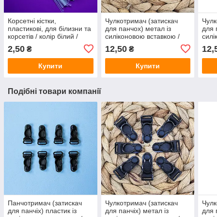
Корсетні кістки,
Чулкотримач (затискач
Чулк
пластикові, для білизни та
для панчох) метал із
для 
корсетів / колір білий /
силіконовою вставкою /
силі
довжина 20 см /
СРІБЛО / ширина 1 см
ЧОР
2,50
12,50
12,
₴
₴
замовлення від 1 штуки
Купити
Купити
Подібні товари компанії
Панчотримач (затискач
Чулкотримач (затискач
Чулк
для панчіх) пластик із
для панчіх) метал із
для 