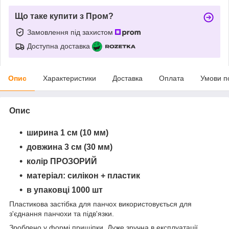
Що таке купити з Пром?
Замовлення під захистом
Доступна доставка
Опис
Характеристики
Доставка
Оплата
Умови п
Опис
ширина 1 см (10 мм)
довжина 3 см (30 мм)
колір
ПРОЗОРИЙ
матеріал: силікон + пластик
в упаковці 1000 шт
Пластикова застібка для панчох використовується для
з'єднання панчохи та підв'язки.
Зроблено у формі прищіпки. Дуже зручна в експлуатації,