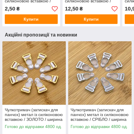
силіконовою вставкою /
силіконовою вставкою /
силі
ЧОРНИЙ / ширина 1 см
ЧОРНИЙ / ширина 1 см
СРІБ
2,50
12,50
10,
₴
₴
Купити
Купити
Акційні пропозиції та новинки
Чулкотримач (затискач для
Чулкотримач (затискач для
панчох) метал із силіконовою
панчох) метал із силіконовою
вставкою / ЗОЛОТО / ширина
вставкою / СРІБЛО / ширина
1 см
1 см
Готово до відправки 4800 од.
Готово до відправки 4800 од.