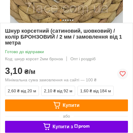
Шнур корсетний (сатиновий, шовковий) /
колір БРОНЗОВИЙ / 2 мм / замовлення від 1
метра
Готово до відправки
Код: шнур корсет 2мм бронза
Опт і роздріб
3,10
₴/м
Мінімальна сума замовлення на сайті — 100 ₴
2,60 ₴
від 20 м
2,10 ₴
від 92 м
1,60 ₴
від 184 м
Купити
або
Купити з