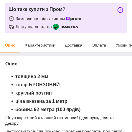
Що таке купити з Пром?
Замовлення під захистом
Доступна доставка
Опис
Характеристики
Доставка
Оплата
Умови п
Опис
товщина 2 мм
колір БРОНЗОВИЙ
круглий розтин
ціна вказана за 1 метр
бобина 92 метра (100 ярдів)
Шнур корсетний атласний (сатиновий) для рукоділля та
декору.
Застосовується для прикрас, у плетінні браслетів, при декорі