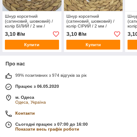
Шнур корсетний
Шнур корсетний
Шнур
(сатиновий, шовковий) /
(сатиновий, шовковий) /
(сат
колір БІЛИЙ / 2 мм /
колір СІРИЙ / 2 мм /
колі
замовлення від 1 метра
замовлення від 1 метра
замо
3,10
3,10
3,1
₴/м
₴/м
Купити
Купити
Про нас
99% позитивних з 974 відгуків за рік
Працює з 06.05.2020
м. Одеса
Одеса, Україна
Контакти
Сьогодні працює з 07:00 до 16:00
Показати весь графік роботи