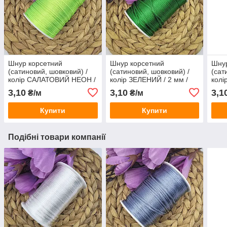
Шнур корсетний
Шнур корсетний
Шнур
(сатиновий, шовковий) /
(сатиновий, шовковий) /
(сат
колір САЛАТОВИЙ НЕОН /
колір ЗЕЛЕНИЙ / 2 мм /
колі
2 мм / замовлення від 1
замовлення від 1 метра
замо
3,10
3,10
3,1
₴/м
₴/м
метра
Купити
Купити
Подібні товари компанії