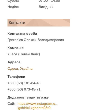
Субота
07:00
14:00
Неділя
Вихідний
Контакти
Григор'єв Олексій Володимирович
7Lace (Севен Лейс)
Одеса, Україна
+380 (68) 181-84-48
+380 (50) 073-45-71
https://www.instagram.com/7_lace/?
igshid=1xgbebtrl98t0