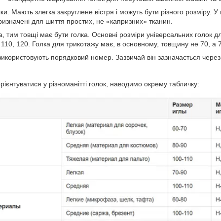
и. Мають злегка закруглене вістря і можуть бути різного розміру. У 
ризначені для шиття простих, не «капризних» тканин.
а, тим товщі має бути голка. Основні розміри універсальних голок 
0, 110, 120. Голка для трикотажу має, в основному, товщину не 70, а 
використовують порядковий номер. Зазвичай він зазначається через 
ієнтуватися у різноманітті голок, наводимо окрему табличку: