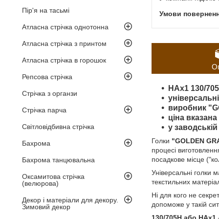
Пір'я на тасьмі
Атласна стрічка однотонна
Атласна стрічка з принтом
Атласна стрічка в горошок
О
Репсова стрічка
HAx1 130/705
Стрічка з органзи
універсальні
виробник "
Стрічка парча
ціна вказана 
Світловідбивна стрічка
у заводській
Голки
"GOLDEN GR
Бахрома
процесі виготовленн
посадкове місце ("ко
Бахрома танцювальна
Універсальні голки м
Оксамитова стрічка
текстильних матеріал
(велюрова)
Ні для кого не секр
Декор і матеріали для декору.
допоможе у такій сит
Зимовий декор
130/705H або HAx1