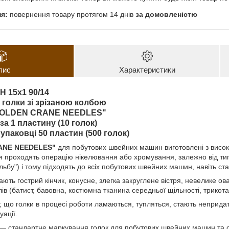
повернення товару протягом 14 днів
за домовленістю
пис
Характеристики
H 15x1 90/14
 голки зі зрізаною колбою
GOLDEN CRANE NEEDLES"
за 1 пластину (10 голок)
 упаковці 50 пластин (500 голок)
ANE NEEDELES"
для побутових швейних машин виготовлені з високо
я проходять операцію нікелювання або хромування, залежно від ти
льбу") і тому підходять до всіх побутових швейних машин, навіть ст
ають гострий кінчик, конусне, злегка закруглене вістря, невелике ов
ів (батист, бавовна, костюмна тканина середньої щільності, трикота
ет, що голки в процесі роботи ламаються, тупляться, стають неприд
уації.
— стандартне маркування голок для побутових швейних машин та о