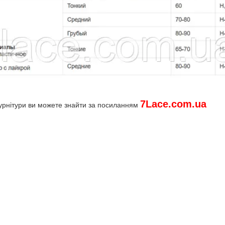
7
Lace
.
com
.
ua
урнітури ви можете знайти за посиланням