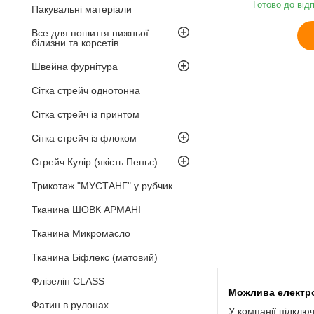
Готово до від
Пакувальні матеріали
Все для пошиття нижньої
білизни та корсетів
Швейна фурнітура
Сітка стрейч однотонна
Сітка стрейч із принтом
Сітка стрейч із флоком
Стрейч Кулір (якість Пеньє)
Трикотаж "МУСТАНГ" у рубчик
Тканина ШОВК АРМАНІ
Тканина Микромасло
Тканина Біфлекс (матовий)
Флізелін CLASS
Фатин в рулонах
У компанії підклю