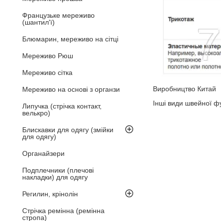
Французьке мереживо
(шантил'ї)
Блюмарин, мереживо на сітці
Мереживо Рюш
Мереживо сітка
Виробництво Китай
Мереживо на основі з органзи
Інші види швейної ф
Липучка (стрічка контакт,
велькро)
Блискавки для одягу (змійки
для одягу)
Органайзери
Подплечники (плечові
накладки) для одягу
Регилин, крінолін
Стрічка ремінна (ремінна
стропа)