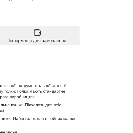
Інформація для замовлення
якісної інструментальної сталі. У
пу голки. Голки мають стандартне
арого
виробництва.
альне вушко. Підходять для всіх
ж).
атними. Набір голок для швейних машин
верлоків.