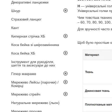
Декоративні ланцюжки
H
— універсальні голк
Шнур
Універсальні голки п
Чим товстіша тканин
Стразовий ланцюг
– 60, 70, 80, 90, 10
Кант
Для зручності часто 
Киперная стрічка ХБ
Щоб було простіше ор
Коса бейка зі шкірозамінника
Коса бейка ХБ
Інструмент для рукоділля,
шиття та аксесуари до них
Гіпюр макраме
Мереживо Лейсы (парочки) /
Комірці
Мереживо стрейч
Натуральне мереживо (льон)
Мереживо прошва