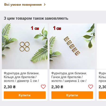
Всі умови повернення
З цим товаром також замовляють
Фурнітура для білизни.
Фурнітура для білизни.
Фурн
Кільця для бретелів /
Гачок для бретелів /
Кіль
золото / діаметр 1 см /
золото / ширина 1 см /
проз
замовлення від 1 штуки
замовлення від 1 штуки
замо
2,30
2,30
2,3
₴
₴
Купити
Купити