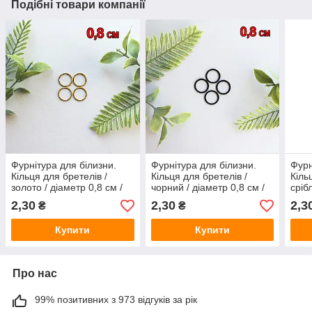
Подібні товари компанії
Фурнітура для білизни.
Фурнітура для білизни.
Фурн
Кільця для бретелів /
Кільця для бретелів /
Кіль
золото / діаметр 0,8 см /
чорний / діаметр 0,8 см /
сріб
замовлення від 1 штуки
замовлення від 1 штуки
замо
2,30
2,30
2,3
₴
₴
Купити
Купити
Про нас
99% позитивних з 973 відгуків за рік