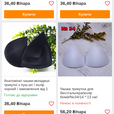
36,40
36,40
₴/пара
₴/пара
Купити
Купити
Анатомічні чашки-вкладиші
трикутні з пуш-ап / колір
чорний / замовлення від 1
Чашка трикутна для
пари
бюстгальтера/колір
Готово до відправки
білий/No34/14 * 13 см/
замовлення від 1 пари
36,40
Немає в наявності
₴/пара
56,20
₴/пара