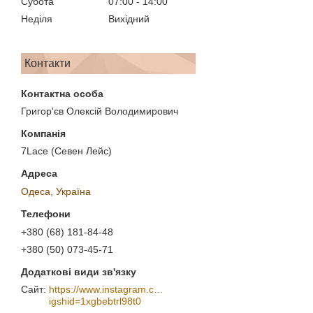
Субота
07:00
14:00
Неділя
Вихідний
Контакти
Григор'єв Олексій Володимирович
7Lace (Севен Лейс)
Одеса, Україна
+380 (68) 181-84-48
+380 (50) 073-45-71
https://www.instagram.com/7_lace/?
igshid=1xgbebtrl98t0