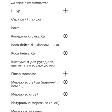
Декоративні ланцюжки
Шнур
Стразовий ланцюг
Кант
Киперная стрічка ХБ
Коса бейка зі шкірозамінника
Коса бейка ХБ
Інструмент для рукоділля,
шиття та аксесуари до них
Гіпюр макраме
Мереживо Лейсы (парочки) /
Комірці
Мереживо стрейч
Натуральне мереживо (льон)
Мереживо прошва