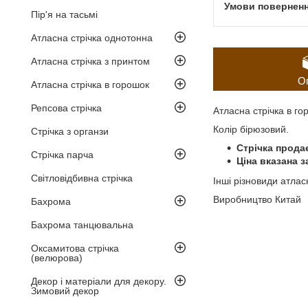
Пір'я на тасьмі
Атласна стрічка однотонна
Атласна стрічка з принтом
О
Атласна стрічка в горошок
Репсова стрічка
Атласна стрічка в го
Колір бірюзовий.
Стрічка з органзи
Стрічка прода
Стрічка парча
Ціна вказана з
Світловідбивна стрічка
Інші різновиди атлас
Виробництво Китай
Бахрома
Бахрома танцювальна
Оксамитова стрічка
(велюрова)
Декор і матеріали для декору.
Зимовий декор