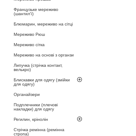
Французьке мереживо
(шантил'ї)
Блюмарин, мереживо на сітці
Мереживо Рюш
Мереживо сітка
Мереживо на основі з органзи
Липучка (стрічка контакт,
велькро)
Блискавки для одягу (змійки
для одягу)
Органайзери
Подплечники (плечові
накладки) для одягу
Регилин, крінолін
Стрічка ремінна (ремінна
стропа)