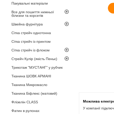
Пакувальні матеріали
Все для пошиття нижньої
білизни та корсетів
Швейна фурнітура
Сітка стрейч однотонна
Сітка стрейч із принтом
Сітка стрейч із флоком
Стрейч Кулір (якість Пеньє)
Трикотаж "МУСТАНГ" у рубчик
Тканина ШОВК АРМАНІ
Тканина Микромасло
Тканина Біфлекс (матовий)
Флізелін CLASS
У компанії підклю
Фатин в рулонах