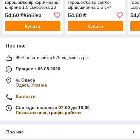
горошок/колір коричневий/
горошок/колір світло-
горо
ширина 1,5 см/бобіна 23
сірий/ширина 1,5 см/
шири
м
бобіна 23 м
м
54,60
54,60
54,
₴/бобіна
₴
Купити
Купити
Про нас
99% позитивних з 975 відгуків за рік
Працює з 06.05.2020
м. Одеса
Одеса, Україна
Контакти
Сьогодні працює з 07:00 до 16:00
Показати весь графік роботи
Про нас