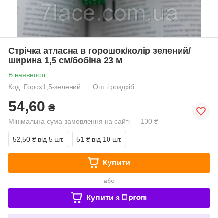
Стрічка атласна в горошок/колір зелений/
ширина 1,5 см/бобіна 23 м
В наявності
Код: Горох1,5-зелений
Опт і роздріб
54,60
₴
Мінімальна сума замовлення на сайті — 100 ₴
52,50 ₴
від 5 шт.
51 ₴
від 10 шт.
Купити
або
Купити з