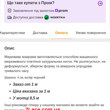
Що таке купити з Пром?
Замовлення під захистом
Доступна доставка
Характеристики
Доставка
Оплата
Умови повернення
Опис
Мереживо макраме виготовляється способом машинного
мереживного плетіння натуральних ниток. Не розтягується, не
деформується, зберігає форму та візерунок упродовж
тривалого часу
колір чорний
Ширина 4 см,
Заказ от 1 м
Ціна вказана за 1 м
У мотці 8,5 м
Інші різновиди гіпюру
у нашому магазині ви можете знайти за
7
Lace
.
com
.
ua
посиланням