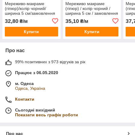
Мереживо-макраме
Мереживо макраме
Мер
(гіпюр)/колір чорний/
(гіпюр) / колір чорний /
(гіп
ширина 5 см/замовлення
ширина 5 см / замовлення
шири
від 1 м
від 1 м
від 
32,80
35,10
37,
₴/м
₴/м
Купити
Купити
Про нас
99% позитивних з 973 відгуків за рік
Працює з 06.05.2020
м. Одеса
Одеса, Україна
Контакти
Сьогодні вихідний
Показати весь графік роботи
Про нас