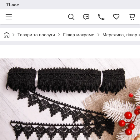
7Lace
Товари та послуги
Гіпюр макраме
Мереживо, гіпюр 