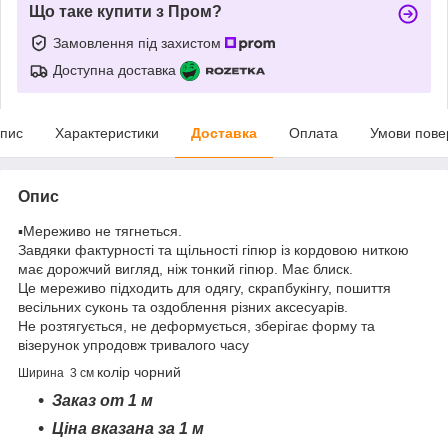
Що таке купити з Пром?
Замовлення під захистом
Доступна доставка
пис
Характеристики
Доставка
Оплата
Умови пове
Опис
▪️Мереживо не тягнеться.
Завдяки фактурності та щільності гіпюр із кордовою ниткою
має дорожчий вигляд, ніж тонкий гіпюр. Має блиск.
Це мереживо підходить для одягу, скрапбукінгу, пошиття
весільних суконь та оздоблення різних аксесуарів.
Не розтягується, не деформується, зберігає форму та
візерунок упродовж тривалого часу
колір чорний
Ширина 3 см
Заказ от 1 м
Ціна вказана за 1 м