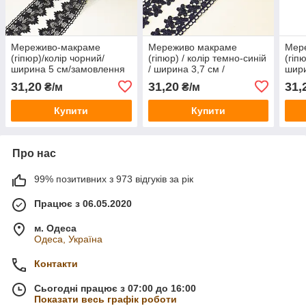
Мереживо-макраме
Мереживо макраме
Мер
(гіпюр)/колір чорний/
(гіпюр) / колір темно-синій
(гіп
ширина 5 см/замовлення
/ ширина 3,7 см /
шири
від 1 м
замовлення від 1 м
замо
31,20
31,20
31,
₴/м
₴/м
Купити
Купити
Про нас
99% позитивних з 973 відгуків за рік
Працює з 06.05.2020
м. Одеса
Одеса, Україна
Контакти
Сьогодні працює з 07:00 до 16:00
Показати весь графік роботи