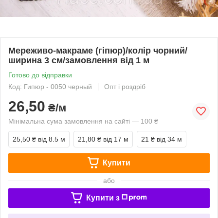
Мереживо-макраме (гіпюр)/колір чорний/
ширина 3 см/замовлення від 1 м
Готово до відправки
Код: Гипюр - 0050 черный
Опт і роздріб
26,50
₴/м
Мінімальна сума замовлення на сайті — 100 ₴
25,50 ₴
від 8.5 м
21,80 ₴
від 17 м
21 ₴
від 34 м
Купити
або
Купити з