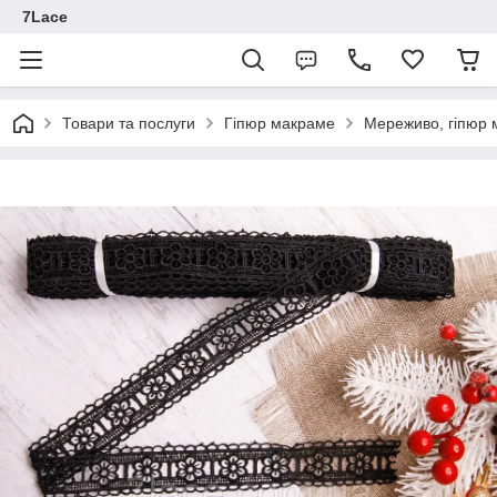
7Lace
Товари та послуги
Гіпюр макраме
Мереживо, гіпюр 