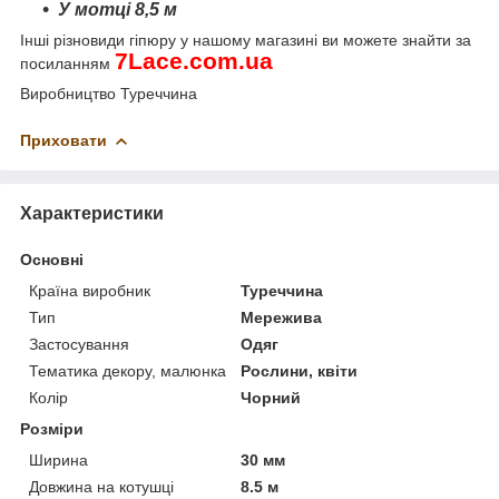
У мотці
8,5
м
Інші різновиди гіпюру
у нашому магазині ви можете знайти за
7
Lace
.
com
.
ua
посиланням
Виробництво Туреччина
Приховати
Характеристики
Основні
Країна виробник
Туреччина
Тип
Мережива
Застосування
Одяг
Тематика декору, малюнка
Рослини, квіти
Колір
Чорний
Розміри
Ширина
30 мм
Довжина на котушці
8.5 м