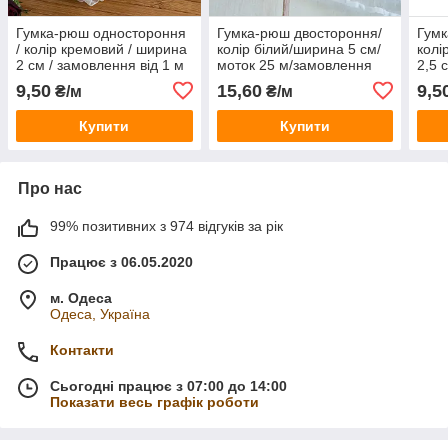
Гумка-рюш одностороння
Гумка-рюш двостороння/
Гумк
/ колір кремовий / ширина
колір білий/ширина 5 см/
колі
2 см / замовлення від 1 м
моток 25 м/замовлення
2,5 
від 1 м
м
9,50
15,60
9,5
₴/м
₴/м
Купити
Купити
Про нас
99% позитивних з 974 відгуків за рік
Працює з 06.05.2020
м. Одеса
Одеса, Україна
Контакти
Сьогодні працює з 07:00 до 14:00
Показати весь графік роботи