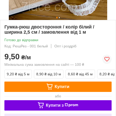
Гумка-рюш двостороння / колір білий /
ширина 2,5 см / замовлення від 1 м
Готово до відправки
Код: РюшРез - 001 белый
Опт і роздріб
9,50
₴/м
Мінімальна сума замовлення на сайті — 100 ₴
9,20 ₴
від 5 м
8,90 ₴
від 10 м
8,60 ₴
від 45 м
8,20 ₴
від
Купити
або
Купити з