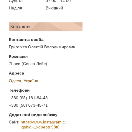
Субота
07:00
14:00
Неділя
Вихідний
Контакти
Григор'єв Олексій Володимирович
7Lace (Севен Лейс)
Одеса, Україна
+380 (68) 181-84-48
+380 (50) 073-45-71
https://www.instagram.com/7_lace/?
igshid=1xgbebtrl98t0