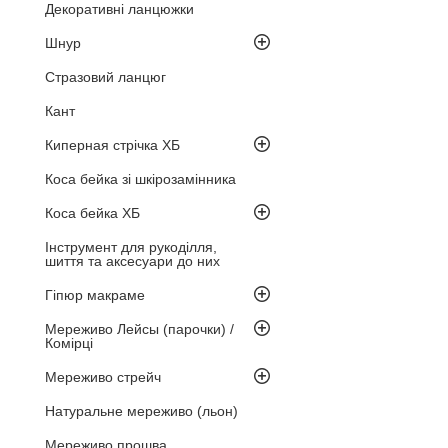
Декоративні ланцюжки
Шнур
Стразовий ланцюг
Кант
Киперная стрічка ХБ
Коса бейка зі шкірозамінника
Коса бейка ХБ
Інструмент для рукоділля,
шиття та аксесуари до них
Гіпюр макраме
Мереживо Лейсы (парочки) /
Комірці
Мереживо стрейч
Натуральне мереживо (льон)
Мереживо прошва