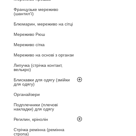
Французьке мереживо
(шантил'ї)
Блюмарин, мереживо на сітці
Мереживо Рюш
Мереживо сітка
Мереживо на основі з органзи
Липучка (стрічка контакт,
велькро)
Блискавки для одягу (змійки
для одягу)
Органайзери
Подплечники (плечові
накладки) для одягу
Регилин, крінолін
Стрічка ремінна (ремінна
стропа)