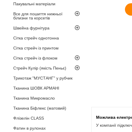
Пакувальні матеріали
Все для пошиття нижньої
білизни та корсетів
Швейна фурнітура
Сітка стрейч однотонна
Сітка стрейч із принтом
Сітка стрейч із флоком
Стрейч Кулір (якість Пеньє)
Трикотаж "МУСТАНГ" у рубчик
Тканина ШОВК АРМАНІ
Тканина Микромасло
Тканина Біфлекс (матовий)
Флізелін CLASS
У компанії підклю
Фатин в рулонах