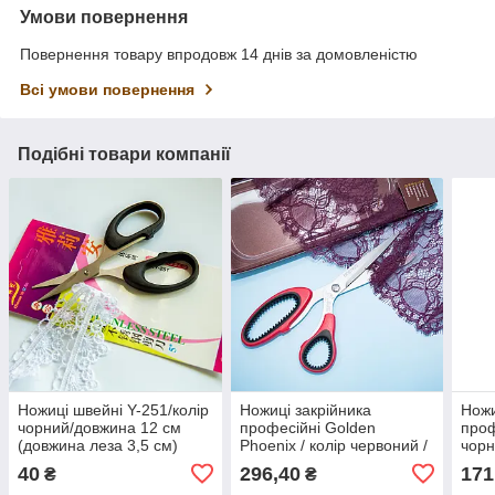
Умови повернення
Повернення товару впродовж 14 днів за домовленістю
Всі умови повернення
Подібні товари компанії
Ножиці швейні Y-251/колір
Ножиці закрійника
Ножи
чорний/довжина 12 см
професійні Golden
проф
(довжина леза 3,5 см)
Phoenix / колір червоний /
чорн
довжина 25 см ( довжина
(дов
40
296,40
171
₴
₴
леза 10 см)