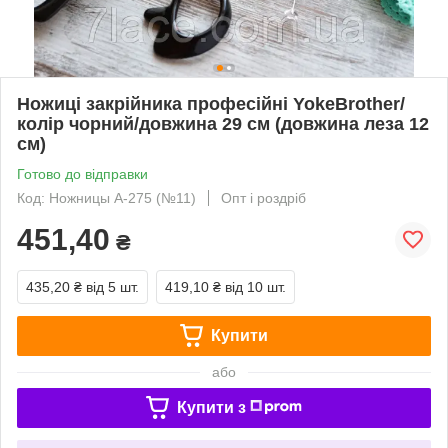
Ножиці закрійника професійні YokeBrother/
колір чорний/довжина 29 см (довжина леза 12
см)
Готово до відправки
Код: Ножницы А-275 (№11)
Опт і роздріб
451,40
₴
435,20 ₴
від 5 шт.
419,10 ₴
від 10 шт.
Купити
або
Купити з