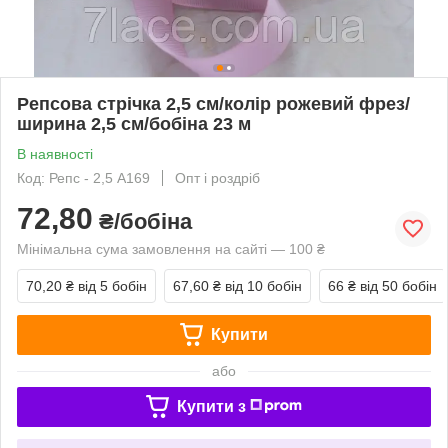
Репсова стрічка 2,5 см/колір рожевий фрез/
ширина 2,5 см/бобіна 23 м
В наявності
Код: Репс - 2,5 А169
Опт і роздріб
72,80
₴/бобіна
Мінімальна сума замовлення на сайті — 100 ₴
70,20 ₴
від 5 бобін
67,60 ₴
від 10 бобін
66 ₴
від 50 бобін
Купити
або
Купити з