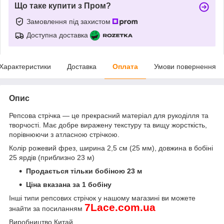
Що таке купити з Пром?
Замовлення під захистом
Доступна доставка
Характеристики
Доставка
Оплата
Умови повернення
Опис
Репсова стрічка — це прекрасний матеріал для рукоділля та
творчості. Має добре виражену текстуру та вищу жорсткість,
порівнюючи з атласною стрічкою.
Колір рожевий фрез, ширина 2,5 см (25 мм), довжина в бобіні
25 ярдів (приблизно 23 м)
Продається тільки бобіною 23 м
Ціна вказана за 1 бобіну
Інші типи репсових стрічок
у нашому магазині ви можете
7
Lace
.
com
.
ua
знайти за посиланням
Виробництво Китай