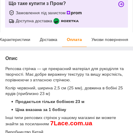
Що таке купити з Пром?
Замовлення під захистом
Доступна доставка
Характеристики
Доставка
Оплата
Умови повернення
Опис
Репсова стрічка — це прекрасний матеріал для рукоділля та
творчості. Має добре виражену текстуру та вищу жорсткість,
порівнюючи з атласною стрічкою.
Колір червоний, ширина 2,5 см (25 мм), довжина в бобіні 25
ярдів (приблизно 23 м)
Продається тільки бобіною 23 м
Ціна вказана за 1 бобіну
Інші типи репсових стрічок
у нашому магазині ви можете
7
Lace
.
com
.
ua
знайти за посиланням
Виробництво Китай