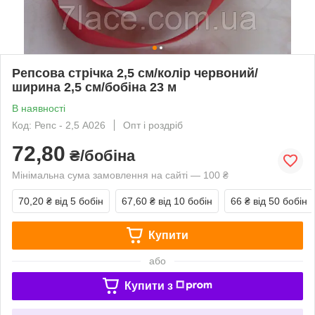
Репсова стрічка 2,5 см/колір червоний/
ширина 2,5 см/бобіна 23 м
В наявності
Код: Репс - 2,5 А026
Опт і роздріб
72,80
₴/бобіна
Мінімальна сума замовлення на сайті — 100 ₴
70,20 ₴
від 5 бобін
67,60 ₴
від 10 бобін
66 ₴
від 50 бобін
Купити
або
Купити з