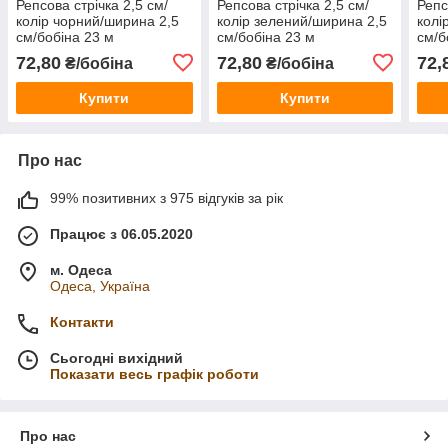
Репсова стрічка 2,5 см/
Репсова стрічка 2,5 см/
Репс
колір чорний/ширина 2,5
колір зелений/ширина 2,5
колі
см/бобіна 23 м
см/бобіна 23 м
см/б
72,80
72,80
72,
₴/бобіна
₴/бобіна
Купити
Купити
Про нас
99% позитивних з 975 відгуків за рік
Працює з 06.05.2020
м. Одеса
Одеса, Україна
Контакти
Сьогодні вихідний
Показати весь графік роботи
Про нас