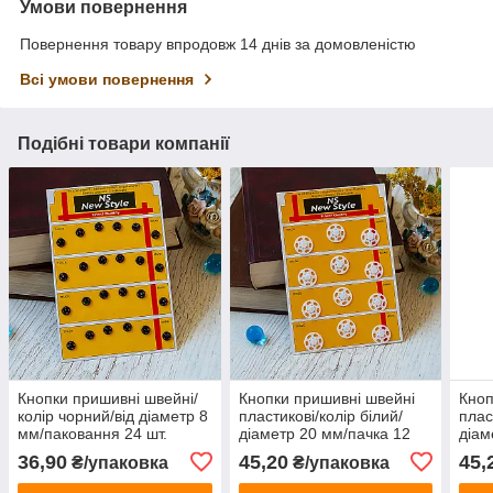
Умови повернення
Повернення товару впродовж 14 днів за домовленістю
Всі умови повернення
Подібні товари компанії
Кнопки пришивні швейні/
Кнопки пришивні швейні
Кноп
колір чорний/від діаметр 8
пластикові/колір білий/
плас
мм/паковання 24 шт.
діаметр 20 мм/пачка 12
діам
шт.
шт.
36,90
45,20
45,
₴/упаковка
₴/упаковка