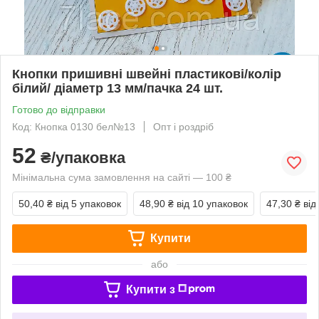
Кнопки пришивні швейні пластикові/колір
білий/ діаметр 13 мм/пачка 24 шт.
Готово до відправки
Код: Кнопка 0130 бел№13
Опт і роздріб
52
₴/упаковка
Мінімальна сума замовлення на сайті — 100 ₴
50,40 ₴
від 5 упаковок
48,90 ₴
від 10 упаковок
47,30 ₴
від
Купити
або
Купити з