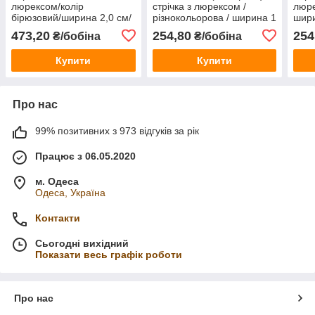
люрексом/колір
стрічка з люрексом /
люре
бірюзовий/ширина 2,0 см/
різнокольорова / ширина 1
шири
бобіна 50 ярдів
см / у бобіні 45 метрів
ярді
473,20
254,80
254
₴/бобіна
₴/бобіна
Купити
Купити
Про нас
99% позитивних з 973 відгуків за рік
Працює з 06.05.2020
м. Одеса
Одеса, Україна
Контакти
Сьогодні вихідний
Показати весь графік роботи
Про нас