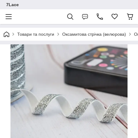
7Lace
Товари та послуги
Оксамитова стрічка (велюрова)
О