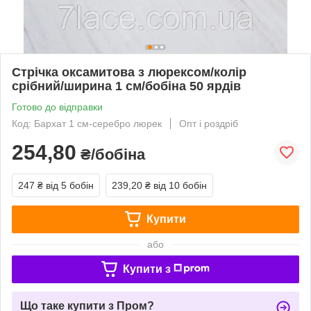
Стрічка оксамитова з люрексом/колір
срібний/ширина 1 см/бобіна 50 ярдів
Готово до відправки
Код: Бархат 1 см-серебро люрек
Опт і роздріб
254,80
₴/бобіна
247 ₴
від 5 бобін
239,20 ₴
від 10 бобін
Купити
або
Купити з
Що таке купити з Пром?