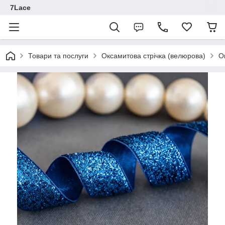
7Lace
Товари та послуги
Оксамитова стрічка (велюрова)
О