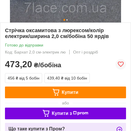
Стрічка оксамитова з люрексом/колір
електрик/ширина 2,0 см/бобіна 50 ярдів
Готово до відправки
Код: Бархат 2,0 см-электрик лю
Опт і роздріб
473,20
₴/бобіна
456 ₴
від 5 бобін
439,40 ₴
від 10 бобін
Купити
або
Купити з
Що таке купити з Пром?