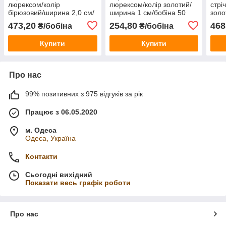
люрексом/колір
люрексом/колір золотий/
стрі
бірюзовий/ширина 2,0 см/
ширина 1 см/бобіна 50
золо
бобіна 50 ярдів
ярдів
см /
473,20
254,80
468
₴/бобіна
₴/бобіна
Купити
Купити
Про нас
99% позитивних з 975 відгуків за рік
Працює з 06.05.2020
м. Одеса
Одеса, Україна
Контакти
Сьогодні вихідний
Показати весь графік роботи
Про нас