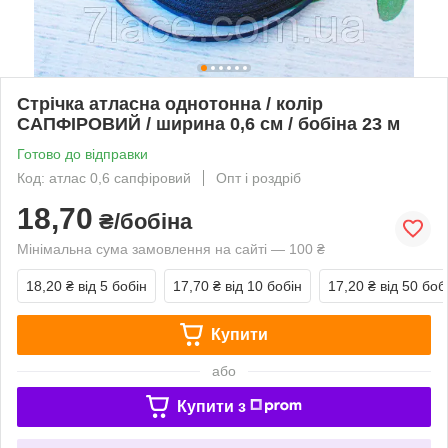
Стрічка атласна однотонна / колір
САПФІРОВИЙ / ширина 0,6 см / бобіна 23 м
Готово до відправки
Код: атлас 0,6 сапфіровий
Опт і роздріб
18,70
₴/бобіна
Мінімальна сума замовлення на сайті — 100 ₴
18,20 ₴
від 5 бобін
17,70 ₴
від 10 бобін
17,20 ₴
від 50 боб
Купити
або
Купити з