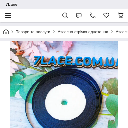
7Lace
Товари та послуги
Атласна стрічка однотонна
Атласн