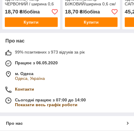
ЧЕРВОНИЙ / ширина 0,6
БІЖОВИЙ/ширина 0,6 см/
САП
см / бобіна 23 м
бобіна 23 м
см/б
18,70
18,70
45,
₴/бобіна
₴/бобіна
Купити
Купити
Про нас
99% позитивних з 973 відгуків за рік
Працює з 06.05.2020
м. Одеса
Одеса, Україна
Контакти
Сьогодні працює з 07:00 до 14:00
Показати весь графік роботи
Про нас