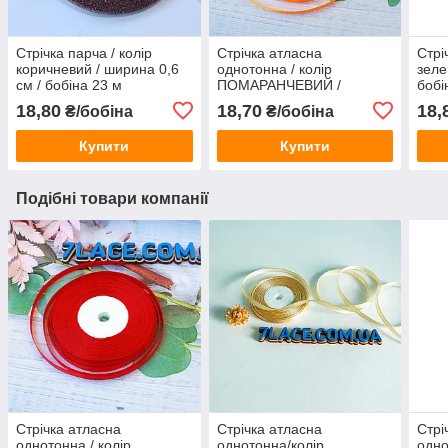
Стрічка парча / колір
Стрічка атласна
Стрі
коричневий / ширина 0,6
однотонна / колір
зеле
см / бобіна 23 м
ПОМАРАНЧЕВИЙ /
бобі
ширина 0,6 см / бобіна 23
18,80
18,70
18,
₴/бобіна
₴/бобіна
м
Купити
Купити
Подібні товари компанії
Стрічка атласна
Стрічка атласна
Стрі
однотонна / колір
однотонна/колір
одно