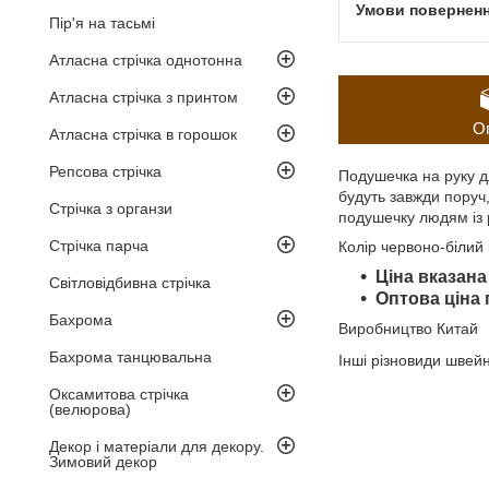
Пір'я на тасьмі
Атласна стрічка однотонна
Атласна стрічка з принтом
О
Атласна стрічка в горошок
Репсова стрічка
Подушечка на руку д
будуть завжди поруч,
Стрічка з органзи
подушечку людям із 
Стрічка парча
Колір червоно-білий 
Ціна вказана 
Світловідбивна стрічка
Оптова ціна 
Бахрома
Виробництво Китай
Бахрома танцювальна
Інші різновиди швей
Оксамитова стрічка
(велюрова)
Декор і матеріали для декору.
Зимовий декор