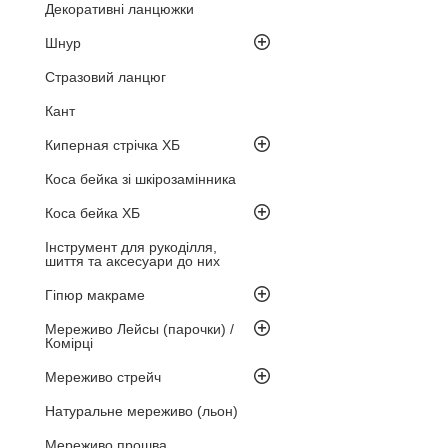
Декоративні ланцюжки
Шнур
Стразовий ланцюг
Кант
Киперная стрічка ХБ
Коса бейка зі шкірозамінника
Коса бейка ХБ
Інструмент для рукоділля,
шиття та аксесуари до них
Гіпюр макраме
Мереживо Лейсы (парочки) /
Комірці
Мереживо стрейч
Натуральне мереживо (льон)
Мереживо прошва