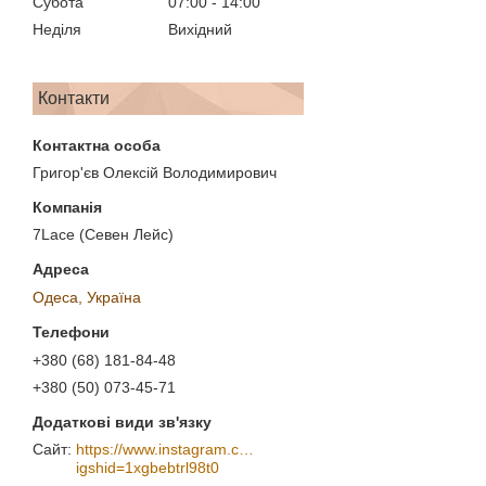
Субота
07:00
14:00
Неділя
Вихідний
Контакти
Григор'єв Олексій Володимирович
7Lace (Севен Лейс)
Одеса, Україна
+380 (68) 181-84-48
+380 (50) 073-45-71
https://www.instagram.com/7_lace/?
igshid=1xgbebtrl98t0