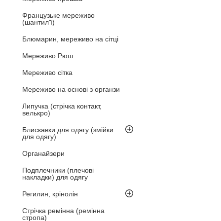
Французьке мереживо
(шантил'ї)
Блюмарин, мереживо на сітці
Мереживо Рюш
Мереживо сітка
Мереживо на основі з органзи
Липучка (стрічка контакт,
велькро)
Блискавки для одягу (змійки
для одягу)
Органайзери
Подплечники (плечові
накладки) для одягу
Регилин, крінолін
Стрічка ремінна (ремінна
стропа)