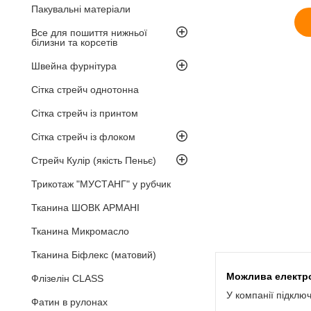
Пакувальні матеріали
Все для пошиття нижньої
білизни та корсетів
Швейна фурнітура
Сітка стрейч однотонна
Сітка стрейч із принтом
Сітка стрейч із флоком
Стрейч Кулір (якість Пеньє)
Трикотаж "МУСТАНГ" у рубчик
Тканина ШОВК АРМАНІ
Тканина Микромасло
Тканина Біфлекс (матовий)
Флізелін CLASS
У компанії підклю
Фатин в рулонах