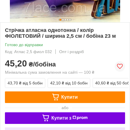
Стрічка атласна однотонна / колір
ФІОЛЕТОВИЙ / ширина 2,5 см / бобіна 23 м
Готово до відправки
Код: Атлас 2,5 фиол 032
Опт і роздріб
45,20
₴/бобіна
Мінімальна сума замовлення на сайті — 100 ₴
43,70 ₴
від 5 бобін
42,10 ₴
від 10 бобін
40,60 ₴
від 50 боб
Купити
або
Купити з