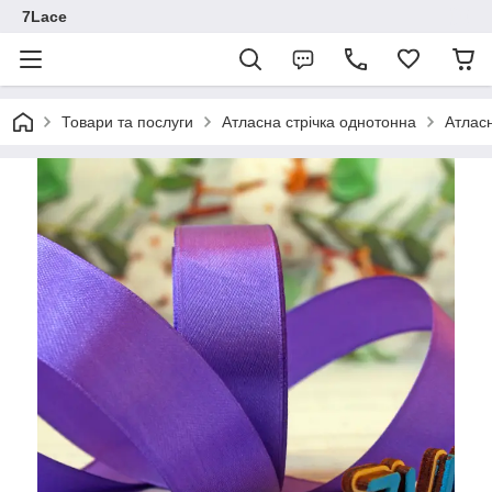
7Lace
Товари та послуги
Атласна стрічка однотонна
Атласн