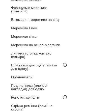
Французьке мереживо
(шантил'ї)
Блюмарин, мереживо на сітці
Мереживо Рюш
Мереживо сітка
Мереживо на основі з органзи
Липучка (стрічка контакт,
велькро)
Блискавки для одягу (змійки
для одягу)
Органайзери
Подплечники (плечові
накладки) для одягу
Регилин, крінолін
Стрічка ремінна (ремінна
стропа)