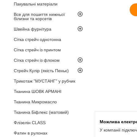
Пакувальні матеріали
Все для пошиття нижньої
білизни та корсетів
Швейна фурнітура
Сітка стрейч однотонна
Сітка стрейч із принтом
Сітка стрейч із флоком
Стрейч Кулір (якість Пеньє)
Трикотаж "МУСТАНГ" у рубчик
Тканина ШОВК АРМАНІ
Тканина Микромасло
Тканина Біфлекс (матовий)
Флізелін CLASS
У компанії підклю
Фатин в рулонах