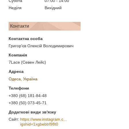
Субота
07:00
14:00
Неділя
Вихідний
Контакти
Григор'єв Олексій Володимирович
7Lace (Севен Лейс)
Одеса, Україна
+380 (68) 181-84-48
+380 (50) 073-45-71
https://www.instagram.com/7_lace/?
igshid=1xgbebtrl98t0