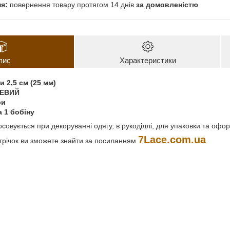
повернення товару протягом 14 днів
за домовленістю
пис
Характеристики
 2,5 см (25 мм)
НЕВИЙ
ри
а 1 бобіну
осовується при декоруванні одягу, в рукоділлі, для упаковки та офо
7
Lace
.
com
.
ua
стрічок ви зможете знайти за посиланням