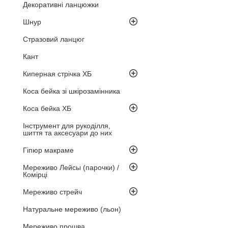
Декоративні ланцюжки
Шнур
Стразовий ланцюг
Кант
Киперная стрічка ХБ
Коса бейка зі шкірозамінника
Коса бейка ХБ
Інструмент для рукоділля,
шиття та аксесуари до них
Гіпюр макраме
Мереживо Лейсы (парочки) /
Комірці
Мереживо стрейч
Натуральне мереживо (льон)
Мереживо прошва