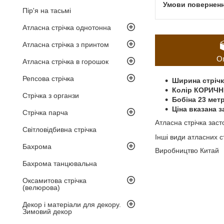
Пір'я на тасьмі
Атласна стрічка однотонна
Атласна стрічка з принтом
О
Атласна стрічка в горошок
Репсова стрічка
Ширина стрічки
Колір КОРИЧ
Стрічка з органзи
Бобіна 23 мет
Ціна вказана з
Стрічка парча
Атласна стрічка заст
Світловідбивна стрічка
Інші види атласних 
Бахрома
Виробництво Китай
Бахрома танцювальна
Оксамитова стрічка
(велюрова)
Декор і матеріали для декору.
Зимовий декор