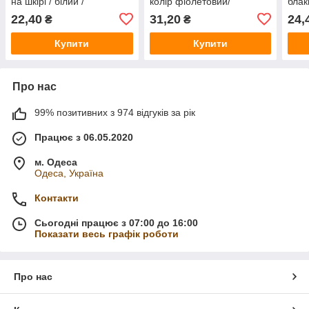
на шкірі / білий /
колір фіолетовий/
блак
замовлення від 1 штуки
замовлення від 1 шт.
1 шт
22,40
31,20
24,
₴
₴
Купити
Купити
Про нас
99% позитивних з 974 відгуків за рік
Працює з 06.05.2020
м. Одеса
Одеса, Україна
Контакти
Сьогодні працює з 07:00 до 16:00
Показати весь графік роботи
Про нас