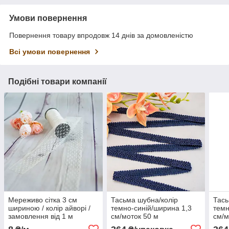
Умови повернення
Повернення товару впродовж 14 днів за домовленістю
Всі умови повернення
Подібні товари компанії
Мереживо сітка 3 см
Тасьма шубна/колір
Тась
шириною / колір айворі /
темно-синій/ширина 1,3
темн
замовлення від 1 м
см/моток 50 м
см/м