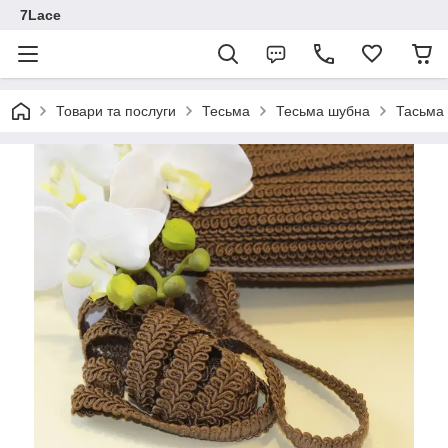
7Lace
Товари та послуги
Тесьма
Тесьма шубна
Тасьма 