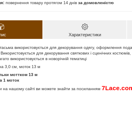
повернення товару протягом 14 днів
за домовленістю
пис
Характеристики
тасьма використовується для декорування одягу, оформлення подару
 Використовується для декорування святкових і сценічних костюмів, 
багато використовується в новорічній тематиці
а 3,0 см, моток 13 м
льки моттком 13 м
а 1 моток
7
Lace
.
co
ми на нашому сайті ви можете знайти за посиланням