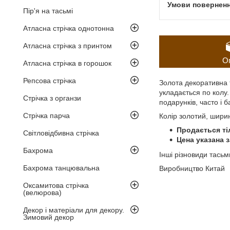
Пір'я на тасьмі
Атласна стрічка однотонна
Атласна стрічка з принтом
О
Атласна стрічка в горошок
Репсова стрічка
Золота декоративна 
укладається по колу.
Стрічка з органзи
подарунків, часто і 
Стрічка парча
Колір золотий, ширин
Продається ті
Світловідбивна стрічка
Цена указана з
Бахрома
Інші різновиди тась
Бахрома танцювальна
Виробництво Китай
Оксамитова стрічка
(велюрова)
Декор і матеріали для декору.
Зимовий декор