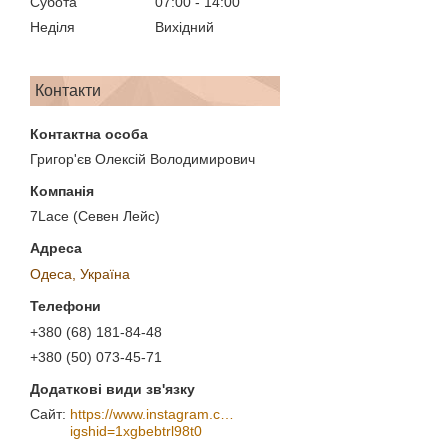
Субота
07:00
14:00
Неділя
Вихідний
Контакти
Григор'єв Олексій Володимирович
7Lace (Севен Лейс)
Одеса, Україна
+380 (68) 181-84-48
+380 (50) 073-45-71
https://www.instagram.com/7_lace/?
igshid=1xgbebtrl98t0