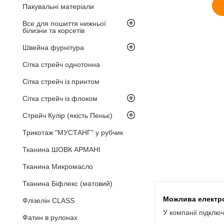
Пакувальні матеріали
Все для пошиття нижньої
білизни та корсетів
Швейна фурнітура
Сітка стрейч однотонна
Сітка стрейч із принтом
Сітка стрейч із флоком
Стрейч Кулір (якість Пеньє)
Трикотаж "МУСТАНГ" у рубчик
Тканина ШОВК АРМАНІ
Тканина Микромасло
Тканина Біфлекс (матовий)
Флізелін CLASS
У компанії підклю
Фатин в рулонах