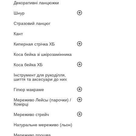
Декоративні ланцюжки
Шнур
Стразовий ланцюг
Кант
Киперная стрічка ХБ
Коса бейка зі шкірозамінника
Коса бейка ХБ
Інструмент для рукоділля,
шиття та аксесуари до них
Гіпюр макраме
Мереживо Лейсы (парочки) /
Комірці
Мереживо стрейч
Натуральне мереживо (льон)
Мереживо прошва