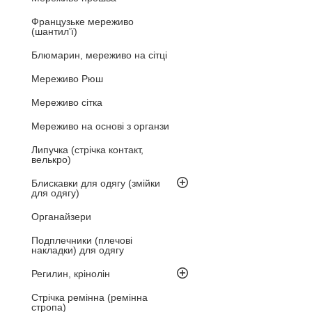
Французьке мереживо
(шантил'ї)
Блюмарин, мереживо на сітці
Мереживо Рюш
Мереживо сітка
Мереживо на основі з органзи
Липучка (стрічка контакт,
велькро)
Блискавки для одягу (змійки
для одягу)
Органайзери
Подплечники (плечові
накладки) для одягу
Регилин, крінолін
Стрічка ремінна (ремінна
стропа)