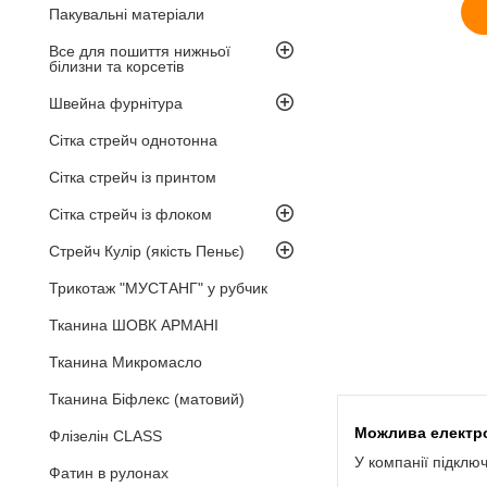
Пакувальні матеріали
Все для пошиття нижньої
білизни та корсетів
Швейна фурнітура
Сітка стрейч однотонна
Сітка стрейч із принтом
Сітка стрейч із флоком
Стрейч Кулір (якість Пеньє)
Трикотаж "МУСТАНГ" у рубчик
Тканина ШОВК АРМАНІ
Тканина Микромасло
Тканина Біфлекс (матовий)
Флізелін CLASS
У компанії підклю
Фатин в рулонах