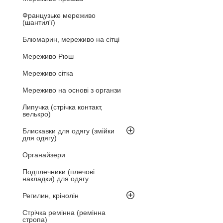
Французьке мереживо
(шантил'ї)
Блюмарин, мереживо на сітці
Мереживо Рюш
Мереживо сітка
Мереживо на основі з органзи
Липучка (стрічка контакт,
велькро)
Блискавки для одягу (змійки
для одягу)
Органайзери
Подплечники (плечові
накладки) для одягу
Регилин, крінолін
Стрічка ремінна (ремінна
стропа)