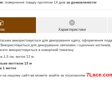
повернення товару протягом 14 днів
за домовленістю
пис
Характеристики
тасьма використовується для декорування одягу, оформлення подару
 Використовується для декорування святкових і сценічних костюмів, 
багато використовується в новорічній тематиці
а 1,5 см, моток 13 м
льки моттком 13 м
а 1 моток
7
Lace
.
co
ми на нашому сайті ви можете знайти за посиланням