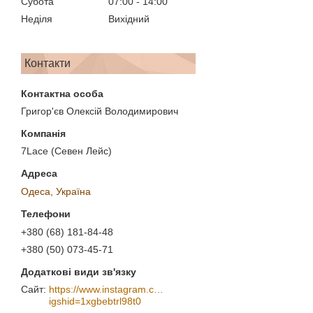
Субота
07:00
14:00
Неділя
Вихідний
Контакти
Григор'єв Олексій Володимирович
7Lace (Севен Лейс)
Одеса, Україна
+380 (68) 181-84-48
+380 (50) 073-45-71
https://www.instagram.com/7_lace/?
igshid=1xgbebtrl98t0