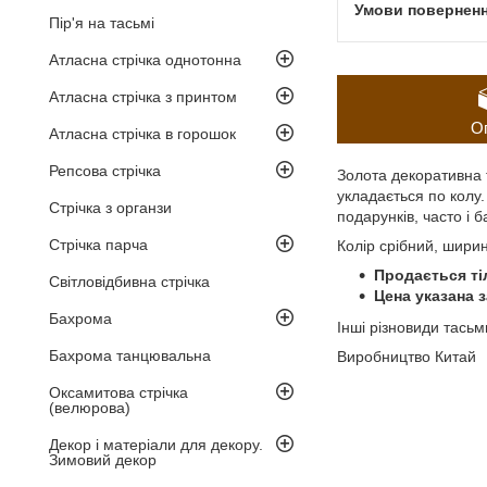
Пір'я на тасьмі
Атласна стрічка однотонна
Атласна стрічка з принтом
О
Атласна стрічка в горошок
Репсова стрічка
Золота декоративна 
укладається по колу.
Стрічка з органзи
подарунків, часто і 
Стрічка парча
Колір срібний, ширин
Продається ті
Світловідбивна стрічка
Цена указана з
Бахрома
Інші різновиди тась
Бахрома танцювальна
Виробництво Китай
Оксамитова стрічка
(велюрова)
Декор і матеріали для декору.
Зимовий декор