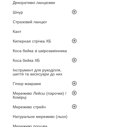
Декоративні ланцюжки
Шнур
Стразовий ланцюг
Кант
Киперная стрічка ХБ
Коса бейка зі шкірозамінника
Коса бейка ХБ
Інструмент для рукоділля,
шиття та аксесуари до них
Гіпюр макраме
Мереживо Лейсы (парочки) /
Комірці
Мереживо стрейч
Натуральне мереживо (льон)
Мереживо прошва