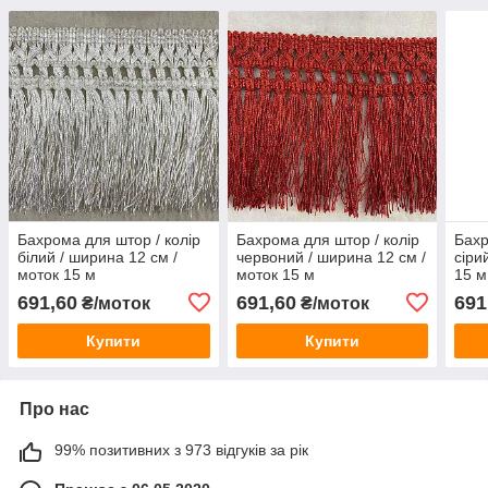
Бахрома для штор / колір
Бахрома для штор / колір
Бахр
білий / ширина 12 см /
червоний / ширина 12 см /
сіри
моток 15 м
моток 15 м
15 м
691,60
691,60
691
₴/моток
₴/моток
Купити
Купити
Про нас
99% позитивних з 973 відгуків за рік