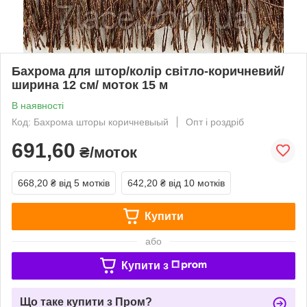
Бахрома для штор/колір світло-коричневий/
ширина 12 см/ моток 15 м
В наявності
Код: Бахрома шторы коричневыый
Опт і роздріб
691,60
₴/моток
668,20 ₴
від 5 мотків
642,20 ₴
від 10 мотків
Купити
або
Купити з
Що таке купити з Пром?