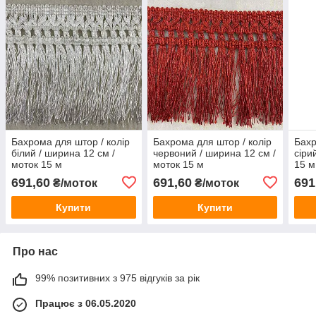
Бахрома для штор / колір
Бахрома для штор / колір
Бахр
білий / ширина 12 см /
червоний / ширина 12 см /
сіри
моток 15 м
моток 15 м
15 м
691,60
691,60
691
₴/моток
₴/моток
Купити
Купити
Про нас
99% позитивних з 975 відгуків за рік
Працює з 06.05.2020