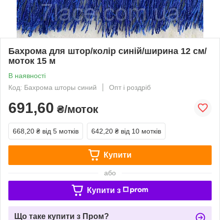
Бахрома для штор/колір синій/ширина 12 см/
моток 15 м
В наявності
Код: Бахрома шторы синий
Опт і роздріб
691,60
₴/моток
668,20 ₴
від 5 мотків
642,20 ₴
від 10 мотків
Купити
або
Купити з
Що таке купити з Пром?