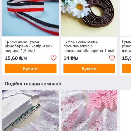
Трикотажна гумка
Гумка трикотажна
Гумк
різнобарвна / колір мікс /
посилена/колір
різн
ширина 1,5 см /
шоколадний/ширина 1 см/
шири
замовлення від 1 м
замовлення від 1 м
замо
15,60
14
15,
₴/м
₴/м
Купити
Купити
Подібні товари компанії