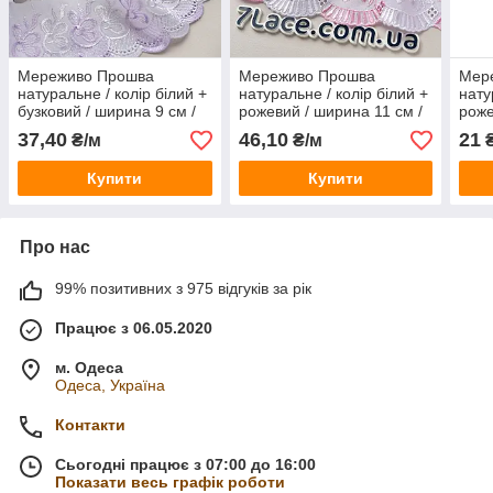
Мереживо Прошва
Мереживо Прошва
Мер
натуральне / колір білий +
натуральне / колір білий +
нату
бузковий / ширина 9 см /
рожевий / ширина 11 см /
роже
замовлення від 1 метра
замовлення від 1 метра
замо
37,40
46,10
21
₴/м
₴/м
₴
Купити
Купити
Про нас
99% позитивних з 975 відгуків за рік
Працює з 06.05.2020
м. Одеса
Одеса, Україна
Контакти
Сьогодні працює з 07:00 до 16:00
Показати весь графік роботи